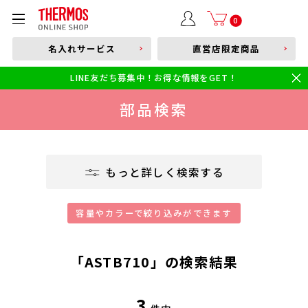
部品購入はこちら
0
名入れサービス
直営店限定商品
本体品番やキーワードを入力
LINE友だち募集中！お得な情報をGET！
限定
食洗機対応
新製品
幼児・園児向け水筒
小学生 低・中学年向け水筒
小学生 中・高学年向け水筒
部品検索
もっと詳しく検索する
「ASTB710」の検索結果
3