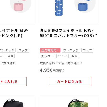
イボトル FJW-
真空断熱3ウェイボトル FJW-
トピンク(LP)
550TR コバルトブルー(COB) *
ワンタッチ
コップ
食洗機対応
ワンタッチ
コップ
ml
保冷
ストロー
560ml
保冷
使い方３通り！
成長に合わせて使い方３通り！
4,950
)
円(税込)
トに入れる
カートに入れる