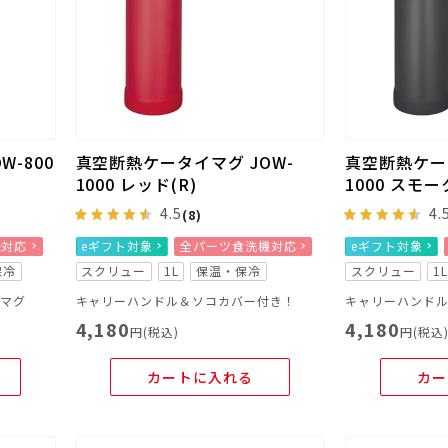
-800
真空断熱ケータイマグ JOW-
真空断熱ケータ
1000 レッド(R)
1000 スモ
4.5
4.
(8)
機対応
eギフト対象
全パーツ食洗機対応
eギフト対象
保冷
スクリュー
1L
保温・保冷
スクリュー
1
ーマグ
キャリーハンドル＆ソコカバー付き！
キャリーハンド
4,180
4,180
円(税込)
円(税込
カートに入れる
カー