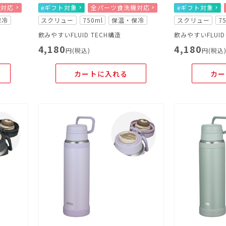
機対応
eギフト対象
全パーツ食洗機対応
eギフト対象
保冷
スクリュー
750ml
保温・保冷
スクリュー
7
飲みやすいFLUID TECH構造
飲みやすいFLUID
4,180
4,180
円(税込)
円(税込
カートに入れる
カー