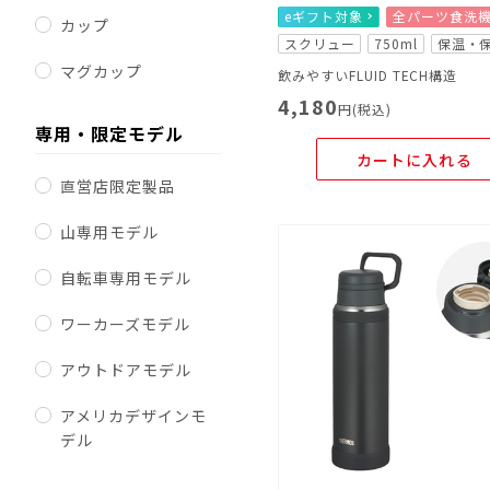
eギフト対象
全パーツ食洗
カップ
スクリュー
750ml
保温・
マグカップ
飲みやすいFLUID TECH構造
4,180
円(税込)
専用・限定モデル
カートに入れる
直営店限定製品
山専用モデル
自転車専用モデル
ワーカーズモデル
アウトドアモデル
アメリカデザインモ
デル