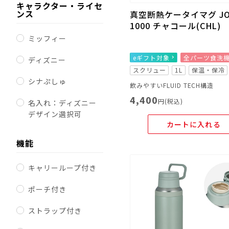
キャラクター・ライセ
ンス
真空断熱ケータイマグ JO
1000 チャコール(CHL)
ミッフィー
eギフト対象
全パーツ食洗
ディズニー
スクリュー
1L
保温・保冷
シナぷしゅ
飲みやすいFLUID TECH構造
4,400
円(税込)
名入れ：ディズニー
デザイン選択可
カートに入れる
機能
キャリーループ付き
ポーチ付き
ストラップ付き