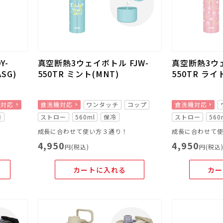
Y-
真空断熱3ウェイボトル FJW-
真空断熱3ウェ
SG)
550TR ミント(MNT)
550TR ライ
機対応
食洗機対応
ワンタッチ
コップ
食洗機対応
冷
ストロー
560ml
保冷
ストロー
560
成長に合わせて使い方３通り！
成長に合わせて
4,950
4,950
円(税込)
円(税込
カートに入れる
カー