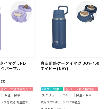
イマグ JNL-
真空断熱ケータイマグ JOY-750
モークパープル
ネイビー(NVY)
0
(3)
全パーツ食洗機対応
eギフト対象
全パーツ食洗機対応
L
保温・保冷
スクリュー
750ml
保温・保冷
お気に入りのドリンクを飲み頃温度で、いつでもどこでも楽しめる
飲みやすいFLUID TECH構造