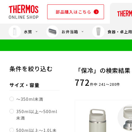
部品購入はこちら
水筒
お弁当箱
食器・卓上
部品購入はこちら
条件を絞り込む
「保冷」の検索結果
772
サイズ・容量
件中 241～280件
～350ml未満
350ml以上～500ml
未満
500ml以上～1.0L未