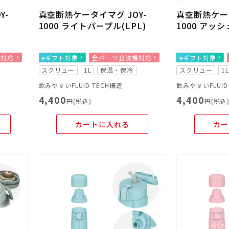
Y-
真空断熱ケータイマグ JOY-
真空断熱ケータ
1000 ライトパープル(LPL)
1000 アッシ
機対応
eギフト対象
全パーツ食洗機対応
eギフト対象
スクリュー
1L
保温・保冷
スクリュー
1
飲みやすいFLUID TECH構造
飲みやすいFLUID
4,400
4,400
円(税込)
円(税込
カートに入れる
カー