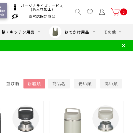
パーソナライズサービス
 
(名入れ加工)
ion 
0
付中
直営店限定商品
国一律550
/ 5,000
以上送料無料
円
円(税込)
・鍋・キッチン用品
おでかけ用品
その他
文
水筒の洗い方
・中学年向け水筒
ギフト
ギフトのご案内
お買い物ガイド
店
よくあるご質問
並び順
新着順
商品名
安い順
高い順