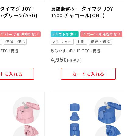
イマグ JOY-
真空断熱ケータイマグ JOY-
ュグリーン(ASG)
1500 チャコール(CHL)
全パーツ食洗機対応
eギフト対象
全パーツ食洗機対応
L
保温・保冷
スクリュー
1.5L
保温・保冷
 TECH構造
飲みやすいFLUID TECH構造
4,950
)
円(税込)
トに入れる
カートに入れる