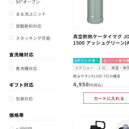
90°オープン
まる洗ユニット
炭酸飲料対応
真空断熱ケータイマグ JO
スタッキング可能
1500 アッシュグリーン(A
食洗機対応
eギフト対象
全パーツ食洗
スクリュー
1.5L
保温・保
食洗機対応
飲みやすいFLUID TECH構造
4,950
ギフト対応
円(税込)
カートに入れる
包装対応
価格帯
～999円