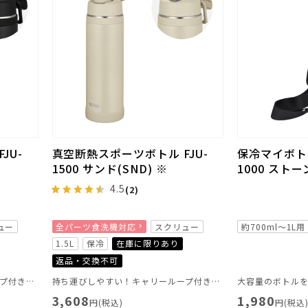
JU-
真空断熱スポーツボトル FJU-
保冷マイボトル
1500 サンド(SND) ※
1000 ストー
4.5
(2)
ュー
全パーツ食洗機対応
スクリュー
約700ml～1L用
1.5L
保冷
在庫に限りあり
返品・交換不可
持ち運びしやすい！キャリーループ付きのスポーツボトル
持ち運びしやすい！キャリーループ付きのスポーツボトル
大容量のボトル
3,608
1,980
円(税込)
円(税込