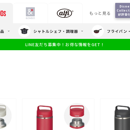
Disney
Collect
もっと見る
好評受
会員5%OFF / 送料全
用品
シャトルシェフ・調理器
フライパン
大量・大口注
LINE友だち募集中！お得な情報をGET！
限定
食洗機対応
新製品
幼児・園児向け水筒
小学生 低
サーモスのe
小学生 中・高学年向け水筒
アウトレット
サーモス直営