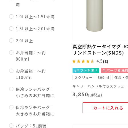
満
1.0L以上～1.5L未満
1.5L以上～2.0L未満
2.0L以上
真空断熱ケータイマグ JOW
サンドストーン(SNDS)
お弁当箱：～約
800ml
4.5
(8)
eギフト対象
全パーツ食洗
お弁当箱：～約
1100ml
スクリュー
800ml
保温・
キャリーハンドル付きスクリュ
保冷ランチバッグ：
3,850
円(税込)
小さめのお弁当箱に
保冷ランチバッグ：
カートに入れる
大きめのお弁当箱に
バッグ：5L前後