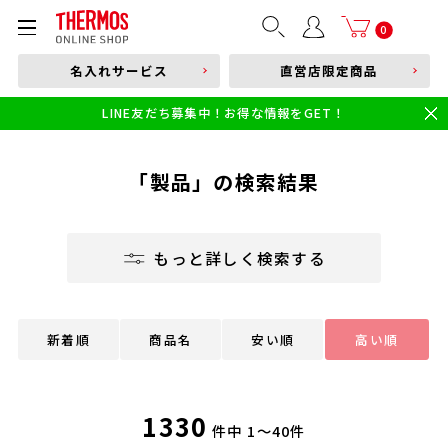
部品購入はこちら
0
名入れサービス
直営店限定商品
本体品番やキーワードを入力
LINE友だち募集中！お得な情報をGET！
限定
食洗機対応
新製品
幼児・園児向け水筒
小学生 低・中学年向け水筒
小学生 中・高学年向け水筒
「製品」の検索結果
もっと詳しく検索する
新着順
商品名
安い順
高い順
1330
件中
1～40件