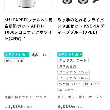
alfi FARBE(ファルベ) 真
取っ手のとれるフライパ
空断熱ポット AFTH-
ン９点セット KSE-9A デ
1000S ココナッツホワイ
ィープブルー(DPBL)
ト(CNW) *
eギフト対象
1L
eギフト対象
デュラブルコート
保温・保冷
ガス火専用
フライパン: 22cm
フライパン: 26cm
炒め鍋: 24cm
鍋: 18cm
鍋: 20cm
軽量で持ちやすく、ワンタッチで注げる使いやすさが魅力。
焼く、煮る、炊く、オーブン料理がこれ一つで！
11,000
9,900
円(税込)
円(税込)