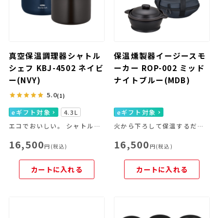
真空保温調理器シャトル
保温燻製器イージースモ
シェフ KBJ-4502 ネイビ
ーカー ROP-002 ミッド
ー(NVY)
ナイトブルー(MDB)
5.0
(1)
eギフト対象
4.3L
eギフト対象
エコでおいしい。 シャトルシェフはこれからの調理器具です。
火から下ろして保温するだけで本格的な燻製ができる
16,500
16,500
円(税込)
円(税込)
カートに入れる
カートに入れる