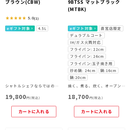
ブラウン(CBW)
9BTSS マットブラック
(MTBK)
5.0
(1)
eギフト対象
4.5L
eギフト対象
直営店限定
デュラブルコート
IH/ガス火両対応
フライパン: 22cm
フライパン: 26cm
フライパン:玉子焼き用
炒め鍋: 24cm
鍋:16cm
鍋:20cm
シャトルシェフならではの便利な機能を豊富なラインナップから
焼く、煮る、炊く、オーブン料理がこれ一つで！
19,800
18,700
円(税込)
円(税込)
カートに入れる
カートに入れる