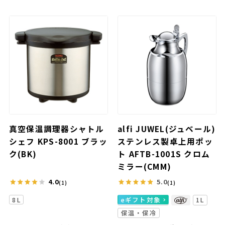
真空保温調理器シャトル
alfi JUWEL(ジュベール)
シェフ KPS-8001 ブラッ
ステンレス製卓上用ポッ
ク(BK)
ト AFTB-1001S クロム
ミラー(CMM)
4.0
5.0
(1)
(1)
8L
eギフト対象
1L
保温・保冷