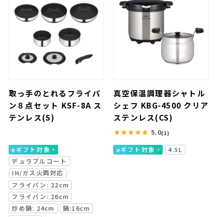
取っ手のとれるフライパ
真空保温調理器シャトル
ン８点セット KSF-8A ス
シェフ KBG-4500 クリア
テンレス(S)
ステンレス(CS)
5.0
(1)
eギフト対象
eギフト対象
4.5L
デュラブルコート
IH/ガス火両対応
フライパン: 22cm
フライパン: 26cm
炒め鍋: 24cm
鍋:16cm