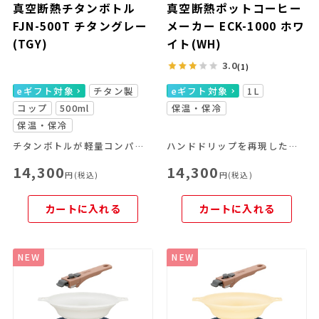
真空断熱チタンボトル
真空断熱ポットコーヒー
FJN-500T チタングレー
メーカー ECK-1000 ホワ
(TGY)
イト(WH)
3.0
(1)
eギフト対象
チタン製
eギフト対象
1L
コップ
500ml
保温・保冷
保温・保冷
チタンボトルが軽量コンパクトに進化して新登場！！
ハンドドリップを再現した、「スパイラルドリップ方式」を採用。煮詰まらずに保温できるので、ポットを持ち運べば家中がどこでもカフェに。
14,300
14,300
円(税込)
円(税込)
カートに入れる
カートに入れる
NEW
NEW