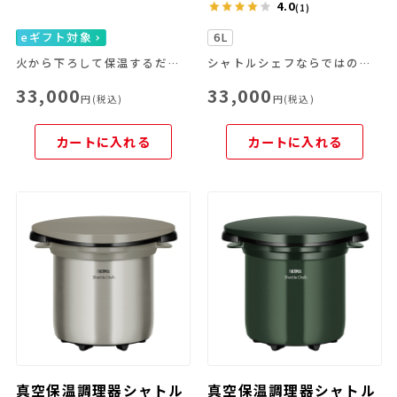
4.0
(1)
eギフト対象
6L
火から下ろして保温するだけで本格的な燻製ができる
シャトルシェフならではの便利な機能を豊富なラインナップから
33,000
33,000
円(税込)
円(税込)
カートに入れる
カートに入れる
真空保温調理器シャトル
真空保温調理器シャトル