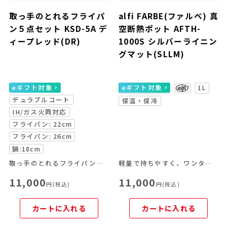
取っ手のとれるフライパ
alfi FARBE(ファルベ) 真
ン５点セット KSD-5A デ
空断熱ポット AFTH-
ィープレッド(DR)
1000S シルバーライニン
グマット(SLLM)
eギフト対象
eギフト対象
1L
デュラブルコート
保温・保冷
IH/ガス火両対応
フライパン: 22cm
フライパン: 26cm
鍋:18cm
取っ手のとれるフライパンの基本セット
軽量で持ちやすく、ワンタッチで注げる使いやすさが魅力。
11,000
11,000
円(税込)
円(税込)
カートに入れる
カートに入れる