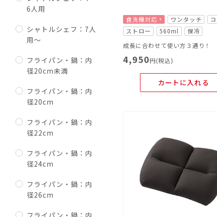
6人用
食洗機対応
ワンタッチ
コ
シャトルシェフ：7人
ストロー
560ml
保冷
用～
成長に合わせて使い方３通り！
4,950
フライパン・鍋：内
円(税込)
径20cm未満
カートに入れる
フライパン・鍋：内
径20cm
フライパン・鍋：内
径22cm
フライパン・鍋：内
径24cm
フライパン・鍋：内
径26cm
フライパン・鍋：内