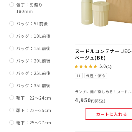
包丁：刃渡り
180mm
バッグ：5L前後
バッグ：10L前後
バッグ：15L前後
ヌードルコンテナー JEC-
ベージュ(BE)
バッグ：20L前後
5.0
(1)
バッグ：25L前後
1L
保温・保冷
バッグ：35L前後
靴下：22～24cm
4,950
円(税込)
靴下：22～25cm
カートに入れる
靴下：25～27cm