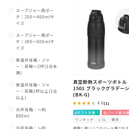
スープジャー用ポー
チ：250～400mlサ
イズ
スープジャー用ポー
チ：300～500mlサ
イズ
保温弁当箱・ジャ
ー：茶碗～2杯(1合未
満)
真空断熱スポーツボトル F
保温弁当箱・ジャ
1501 ブラックグラデー
ー：茶碗2杯以上(1合
(BK-G)
以上)
4.0
(1)
お弁当箱：～約
eギフト対象
全パーツ食洗
800ml
ワンタッチ
1.5L
保冷
お弁当箱：～約