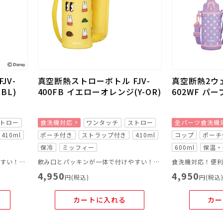
JV-
真空断熱ストローボトル FJV-
真空断熱2ウェ
BL)
400FB イエローオレンジ(Y-OR)
602WF パー
トロー
食洗機対応
ワンタッチ
ストロー
全パーツ食洗機
410ml
ポーチ付き
ストラップ付き
410ml
コップ
ポーチ
保冷
ミッフィー
600ml
保温・
飲み口とパッキンが一体で付けやすい！外しやすい！
飲み口とパッキンが一体で付けやすい！外しやすい！
食洗機対応！便利
4,950
4,950
円(税込)
円(税込
カートに入れる
カー