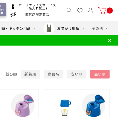
パーソナライズサービス
 
(名入れ加工)
ion 
0
付中
直営店限定商品
国一律550
/ 5,000
以上送料無料
円
円(税込)
・鍋・キッチン用品
おでかけ用品
その他
文
水筒の洗い方
・中学年向け水筒
ギフト
ギフトのご案内
お買い物ガイド
店
よくあるご質問
並び順
新着順
商品名
安い順
高い順