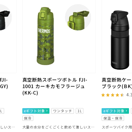
I-
真空断熱スポーツボトル FJI-
真空断熱ケータ
GY)
1001 カーキカモフラージュ
ブラック(BK
(KK-C)
4.
1L
eギフト対象
ワンタッチ
1L
eギフト対象
保冷
保温・保冷
大量の水分をごくごくと飲めて激しいスポーツシーンに最適！
大量の水分をごくごくと飲めて激しいスポーツシーンに最適！