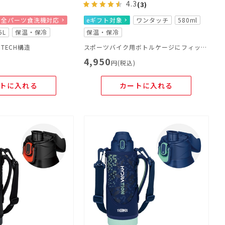
4.3
(3)
全パーツ食洗機対応
eギフト対象
ワンタッチ
580ml
5L
保温・保冷
保温・保冷
 TECH構造
スポーツバイク用ボトルケージにフィットする専用設計の自転車ボトル！
4,950
)
円(税込)
トに入れる
カートに入れる