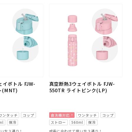
イボトル FJW-
真空断熱3ウェイボトル FJW-
ト(MNT)
550TR ライトピンク(LP)
ワンタッチ
コップ
食洗機対応
ワンタッチ
コップ
ml
保冷
ストロー
560ml
保冷
使い方３通り！
成長に合わせて使い方３通り！