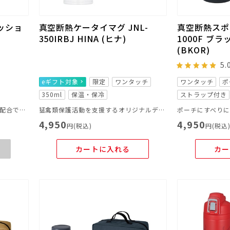
ッショ
真空断熱ケータイマグ JNL-
真空断熱スポー
350IRBJ HINA (ヒナ)
1000F ブ
(BKOR)
5.
eギフト対象
限定
ワンタッチ
ワンタッチ
ポ
350ml
保温・保冷
ストラップ付き
「チタンコートあったかビーズ」配合で、腰にじんわりと温かさをプラスするビーズクッション。
猛禽類保護活動を支援するオリジナルデザインボトル
4,950
4,950
円(税込)
円(税込
カートに入れる
カー