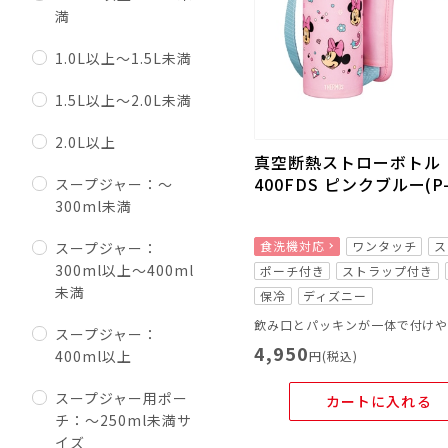
満
1.0L以上～1.5L未満
1.5L以上～2.0L未満
2.0L以上
真空断熱ストローボトル F
400FDS ピンクブルー(P-
スープジャー：～
300ml未満
食洗機対応
ワンタッチ
ス
スープジャー：
300ml以上～400ml
ポーチ付き
ストラップ付き
未満
保冷
ディズニー
スープジャー：
4,950
400ml以上
円(税込)
スープジャー用ポー
カートに入れる
チ：～250ml未満サ
イズ