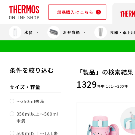
部品購入はこちら
水筒
お弁当箱
食器・卓上
部品購入はこちら
条件を絞り込む
「製品」の検索結果
1329
サイズ・容量
件中 161～200件
～350ml未満
350ml以上～500ml
未満
500ml以上～1.0L未