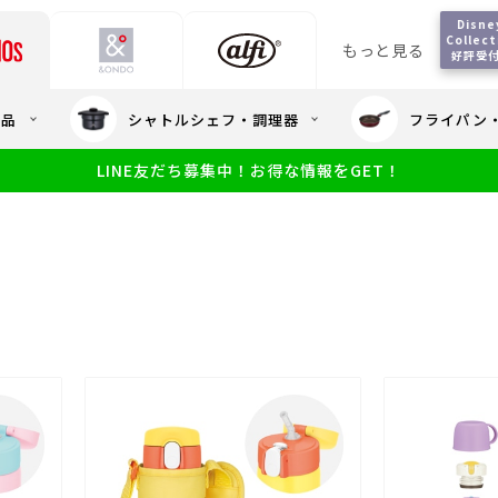
Disney
Collect
もっと見る
好評受
会員5%OFF / 送料全
用品
シャトルシェフ・調理器
フライパン
大量・大口注
LINE友だち募集中！お得な情報をGET！
限定
食洗機対応
新製品
幼児・園児向け水筒
小学生 低
サーモスのe
小学生 中・高学年向け水筒
アウトレット
サーモス直営