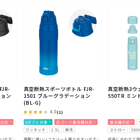
JR-
真空断熱スポーツボトル FJR-
真空断熱3ウェ
ション
1501 ブルーグラデーション
550TR ミン
(BL-G)
4.0
(1)
機対応
eギフト対象
全パーツ食洗機対応
食洗機対応
ワンタッチ
1.5L
保冷
ストロー
560
衝撃に強いソコカバー＆握りやすいボディリングつき
衝撃に強いソコカバー＆握りやすいボディリングつき
成長に合わせて