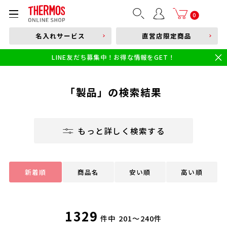
部品購入はこちら
0
名入れサービス
直営店限定商品
本体品番やキーワードを入力
LINE友だち募集中！お得な情報をGET！
限定
食洗機対応
新製品
幼児・園児向け水筒
小学生 低・中学年向け水筒
小学生 中・高学年向け水筒
「製品」の検索結果
もっと詳しく検索する
新着順
商品名
安い順
高い順
1329
件中
201～240件