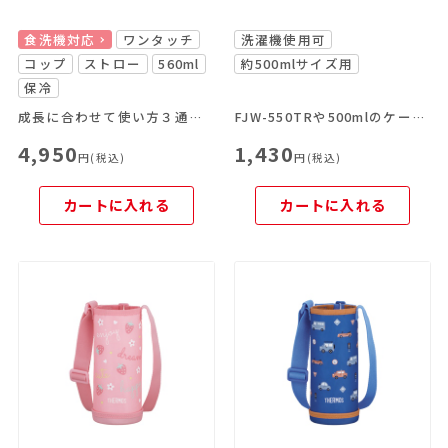
食洗機対応
ワンタッチ
洗濯機使用可
コップ
ストロー
560ml
約500mlサイズ用
保冷
成長に合わせて使い方３通り！
FJW-550TRや500mlのケータイマグにぴったりボトルポーチ
4,950
1,430
円(税込)
円(税込)
カートに入れる
カートに入れる