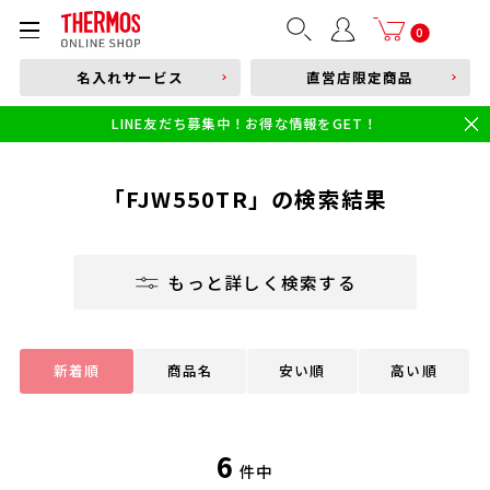
部品購入はこちら
0
名入れサービス
直営店限定商品
本体品番やキーワードを入力
LINE友だち募集中！お得な情報をGET！
限定
食洗機対応
新製品
幼児・園児向け水筒
小学生 低・中学年向け水筒
小学生 中・高学年向け水筒
「FJW550TR」の検索結果
もっと詳しく検索する
新着順
商品名
安い順
高い順
6
件中