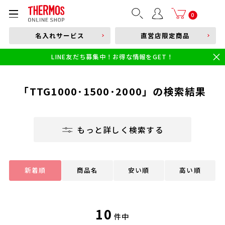
部品購入はこちら
0
名入れサービス
直営店限定商品
本体品番やキーワードを入力
LINE友だち募集中！お得な情報をGET！
限定
食洗機対応
新製品
幼児・園児向け水筒
小学生 低・中学年向け水筒
小学生 中・高学年向け水筒
「TTG1000･1500･2000」の検索結果
もっと詳しく検索する
新着順
商品名
安い順
高い順
10
件中