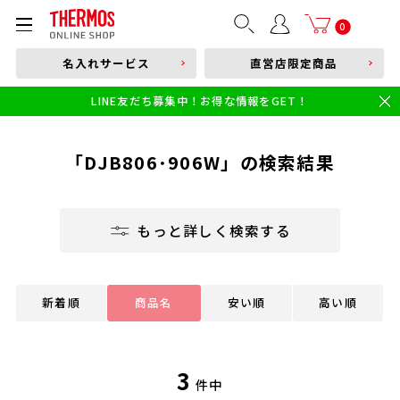
部品購入はこちら
0
名入れサービス
直営店限定商品
本体品番やキーワードを入力
LINE友だち募集中！お得な情報をGET！
限定
食洗機対応
新製品
幼児・園児向け水筒
小学生 低・中学年向け水筒
小学生 中・高学年向け水筒
「DJB806･906W」の検索結果
もっと詳しく検索する
新着順
商品名
安い順
高い順
3
件中