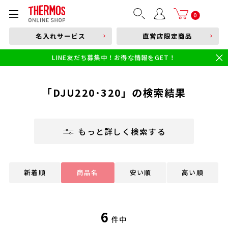
部品購入はこちら
0
名入れサービス
直営店限定商品
本体品番やキーワードを入力
LINE友だち募集中！お得な情報をGET！
限定
食洗機対応
新製品
幼児・園児向け水筒
小学生 低・中学年向け水筒
小学生 中・高学年向け水筒
「DJU220･320」の検索結果
もっと詳しく検索する
新着順
商品名
安い順
高い順
6
件中