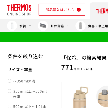
部品購入はこちら
水筒
お弁当箱
食器・卓上
部品購入はこちら
条件を絞り込む
「保冷」の検索結果
771
サイズ・容量
件中 1～40件
～350ml未満
350ml以上～500ml
未満
500ml以上～1.0L未