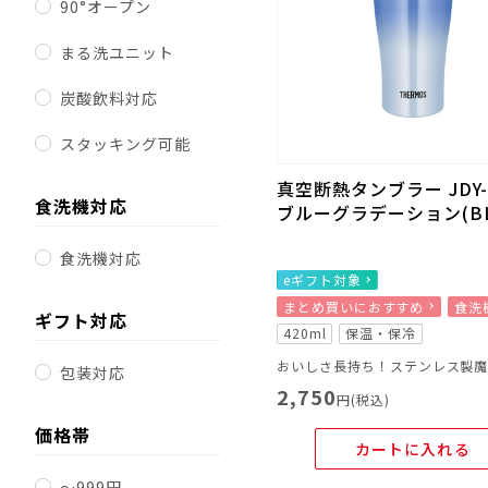
90°オープン
まる洗ユニット
炭酸飲料対応
スタッキング可能
真空断熱タンブラー JDY-
食洗機対応
ブルーグラデーション(BL
食洗機対応
eギフト対象
まとめ買いにおすすめ
食洗
ギフト対応
420ml
保温・保冷
包装対応
2,750
円(税込)
価格帯
カートに入れる
～999円