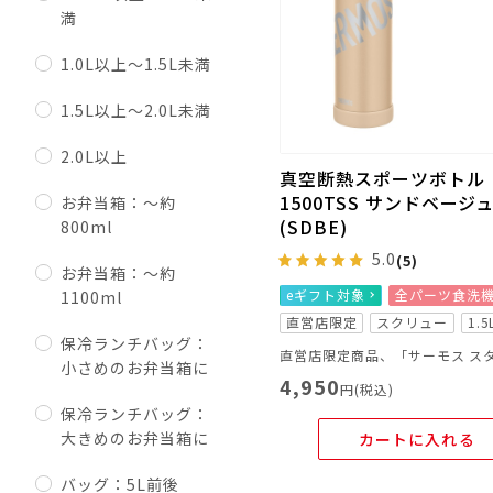
満
1.0L以上～1.5L未満
1.5L以上～2.0L未満
2.0L以上
真空断熱スポーツボトル F
1500TSS サンドベージ
お弁当箱：～約
(SDBE)
800ml
5.0
(5)
お弁当箱：～約
eギフト対象
全パーツ食洗
1100ml
直営店限定
スクリュー
1.5
保冷ランチバッグ：
小さめのお弁当箱に
4,950
円(税込)
保冷ランチバッグ：
大きめのお弁当箱に
カートに入れる
バッグ：5L前後