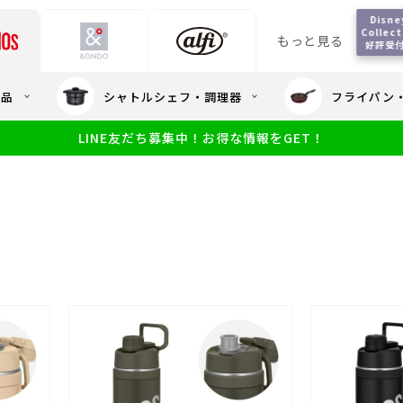
Disney
Collect
もっと見る
好評受
会員5%OFF / 送料全
用品
シャトルシェフ・調理器
フライパン
大量・大口注
LINE友だち募集中！お得な情報をGET！
限定
食洗機対応
新製品
幼児・園児向け水筒
小学生 低
サーモスのe
小学生 中・高学年向け水筒
アウトレット
サーモス直営