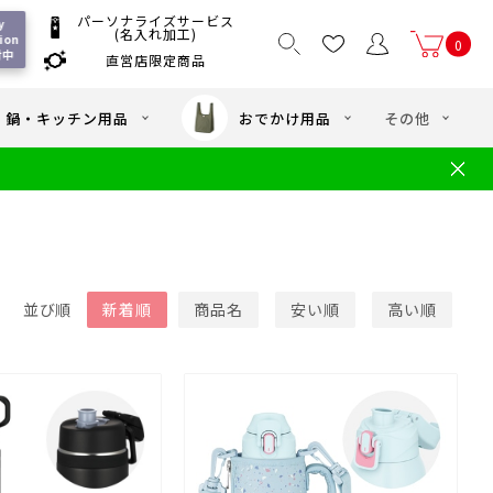
パーソナライズサービス
 
(名入れ加工)
ion 
0
付中
直営店限定商品
国一律550
/ 5,000
以上送料無料
円
円(税込)
・鍋・キッチン用品
おでかけ用品
その他
文
水筒の洗い方
・中学年向け水筒
ギフト
ギフトのご案内
お買い物ガイド
店
よくあるご質問
並び順
新着順
商品名
安い順
高い順