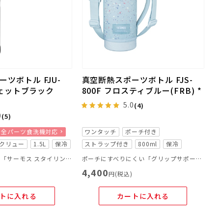
ツボトル FJU-
真空断熱スポーツボトル FJS-
 ジェットブラック
800F フロスティブルー(FRB) *
5.0
(4)
0
(5)
全パーツ食洗機対応
ワンタッチ
ポーチ付き
クリュー
1.5L
保冷
ストラップ付き
800ml
保冷
直営店限定商品、「サーモス スタイリングシリーズ LOGO」
ポーチにすべりにくい「グリップサポート」を採用！さらに飲みやすくなりました。
4,400
)
円(税込)
トに入れる
カートに入れる