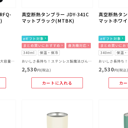
FQ-
真空断熱タンブラー JDY-341C
真空断熱タンブ
)
マットブラック(MTBK)
マットホワイト
eギフト対象
eギフト対象
まとめ買いにおすすめ
食洗機対応
まとめ買いにお
340ml
保温・保冷
340ml
保温・
まとめ買いやアウトドアに便利な大容量のトートバッグ
おいしさ長持ち！ステンレス製魔法びん構造のタンブラー
2,530
2,530
円(税込)
円(税込
カートに入れる
カー