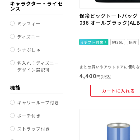
キャラクター・ライセ
ンス
保冷ビッグトートバッグ R
036 オールブラック(ALB
ミッフィー
ディズニー
eギフト対象
約36L
保冷
シナぷしゅ
名入れ：ディズニー
デザイン選択可
4,400
円(税込)
機能
カートに入れる
キャリーループ付き
ポーチ付き
ストラップ付き