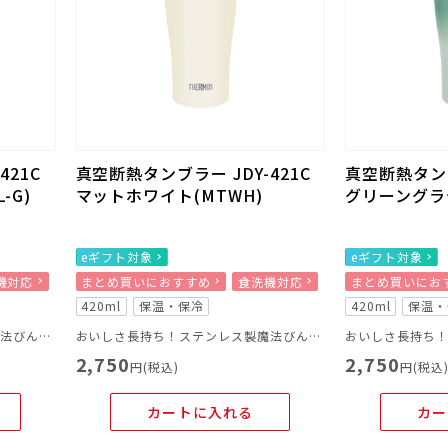
421C
真空断熱タンブラー JDY-421C
真空断熱タンブ
-G)
マットホワイト(MTWH)
グリーングラデ
eギフト対象
eギフト対象
機対応
まとめ買いにおすすめ
食洗機対応
まとめ買いにお
420ml
保温・保冷
420ml
保温・
おいしさ長持ち！ステンレス製魔法びん構造のタンブラー
おいしさ長持ち！ステンレス製魔法びん構造のタンブラー
2,750
2,750
円(税込)
円(税込
カートに入れる
カー