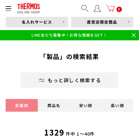
部品購入はこちら
0
名入れサービス
直営店限定商品
本体品番やキーワードを入力
LINE友だち募集中！お得な情報をGET！
限定
食洗機対応
新製品
幼児・園児向け水筒
小学生 低・中学年向け水筒
小学生 中・高学年向け水筒
「製品」の検索結果
もっと詳しく検索する
新着順
商品名
安い順
高い順
1329
件中
1～40件