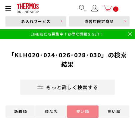
部品購入はこちら
0
名入れサービス
直営店限定商品
本体品番やキーワードを入力
LINE友だち募集中！お得な情報をGET！
限定
食洗機対応
新製品
幼児・園児向け水筒
小学生 低・中学年向け水筒
小学生 中・高学年向け水筒
「KLH020･024･026･028･030」の検索
結果
もっと詳しく検索する
新着順
商品名
安い順
高い順