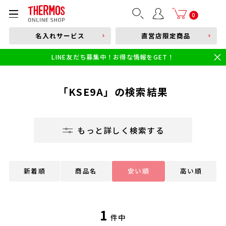
部品購入はこちら
0
名入れサービス
直営店限定商品
本体品番やキーワードを入力
LINE友だち募集中！お得な情報をGET！
限定
食洗機対応
新製品
幼児・園児向け水筒
小学生 低・中学年向け水筒
小学生 中・高学年向け水筒
「KSE9A」の検索結果
もっと詳しく検索する
新着順
商品名
安い順
高い順
1
件中