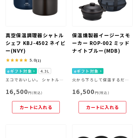
真空保温調理器シャトル
保温燻製器イージースモ
シェフ KBJ-4502 ネイビ
ーカー ROP-002 ミッド
ー(NVY)
ナイトブルー(MDB)
5.0
(1)
eギフト対象
4.3L
eギフト対象
エコでおいしい。 シャトルシェフはこれからの調理器具です。
火から下ろして保温するだけで本格的な燻製ができる
16,500
16,500
円(税込)
円(税込)
カートに入れる
カートに入れる