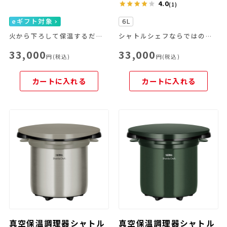
4.0
(1)
eギフト対象
6L
火から下ろして保温するだけで本格的な燻製ができる
シャトルシェフならではの便利な機能を豊富なラインナップから
33,000
33,000
円(税込)
円(税込)
カートに入れる
カートに入れる
真空保温調理器シャトル
真空保温調理器シャトル