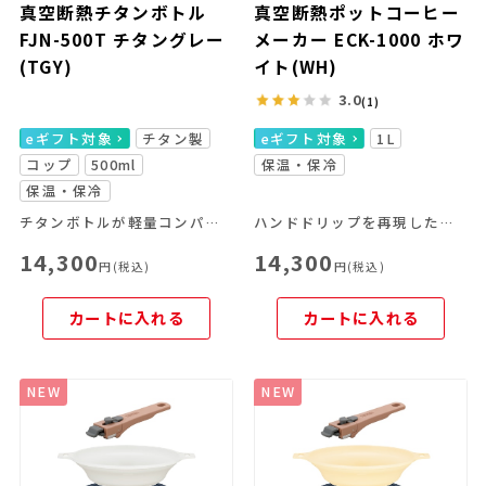
真空断熱チタンボトル
真空断熱ポットコーヒー
FJN-500T チタングレー
メーカー ECK-1000 ホワ
(TGY)
イト(WH)
3.0
(1)
eギフト対象
チタン製
eギフト対象
1L
コップ
500ml
保温・保冷
保温・保冷
チタンボトルが軽量コンパクトに進化して新登場！！
ハンドドリップを再現した、「スパイラルドリップ方式」を採用。煮詰まらずに保温できるので、ポットを持ち運べば家中がどこでもカフェに。
14,300
14,300
円(税込)
円(税込)
カートに入れる
カートに入れる
NEW
NEW