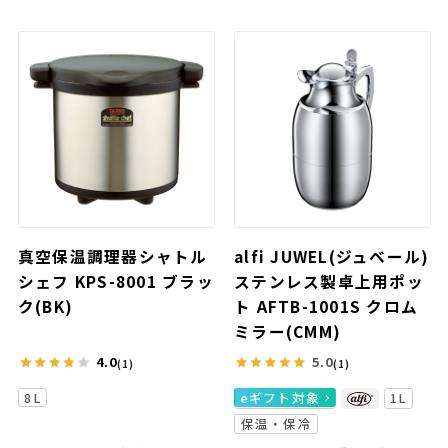
真空保温調理器シャトル
alfi JUWEL(ジュベール)
シェフ KPS-8001 ブラッ
ステンレス製卓上用ポッ
ク(BK)
ト AFTB-1001S クロム
ミラー(CMM)
4.0
5.0
(1)
(1)
8L
eギフト対象
1L
保温・保冷