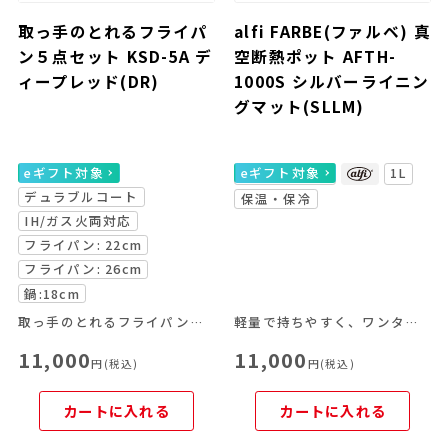
取っ手のとれるフライパ
alfi FARBE(ファルベ) 真
ン５点セット KSD-5A デ
空断熱ポット AFTH-
ィープレッド(DR)
1000S シルバーライニン
グマット(SLLM)
eギフト対象
eギフト対象
1L
デュラブルコート
保温・保冷
IH/ガス火両対応
フライパン: 22cm
フライパン: 26cm
鍋:18cm
取っ手のとれるフライパンの基本セット
軽量で持ちやすく、ワンタッチで注げる使いやすさが魅力。
11,000
11,000
円(税込)
円(税込)
カートに入れる
カートに入れる