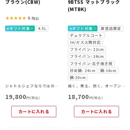
ブラウン(CBW)
9BTSS マットブラック
(MTBK)
5.0
(1)
eギフト対象
4.5L
eギフト対象
直営店限定
デュラブルコート
IH/ガス火両対応
フライパン: 22cm
フライパン: 26cm
フライパン:玉子焼き用
炒め鍋: 24cm
鍋:16cm
鍋:20cm
シャトルシェフならではの便利な機能を豊富なラインナップから
焼く、煮る、炊く、オーブン料理がこれ一つで！
19,800
18,700
円(税込)
円(税込)
カートに入れる
カートに入れる