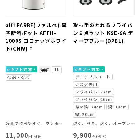
alfi FARBE(ファルベ) 真
取っ手のとれるフライパ
空断熱ポット AFTH-
ン９点セット KSE-9A デ
1000S ココナッツホワイ
ィープブルー(DPBL)
ト(CNW) *
eギフト対象
1L
eギフト対象
デュラブルコート
保温・保冷
ガス火専用
フライパン: 22cm
フライパン: 26cm
炒め鍋: 24cm
鍋: 18cm
鍋: 20cm
軽量で持ちやすく、ワンタッチで注げる使いやすさが魅力。
焼く、煮る、炊く、オーブン料理がこれ一つで！
11,000
9,900
円(税込)
円(税込)