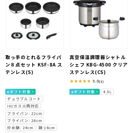
取っ手のとれるフライパ
真空保温調理器シャトル
ン８点セット KSF-8A ス
シェフ KBG-4500 クリア
テンレス(S)
ステンレス(CS)
5.0
(1)
eギフト対象
eギフト対象
4.5L
デュラブルコート
IH/ガス火両対応
フライパン: 22cm
フライパン: 26cm
炒め鍋: 24cm
鍋:16cm