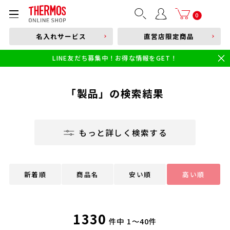
部品購入はこちら
0
名入れサービス
直営店限定商品
本体品番やキーワードを入力
LINE友だち募集中！お得な情報をGET！
限定
食洗機対応
新製品
幼児・園児向け水筒
小学生 低・中学年向け水筒
小学生 中・高学年向け水筒
「製品」の検索結果
もっと詳しく検索する
新着順
商品名
安い順
高い順
1330
件中
1～40件