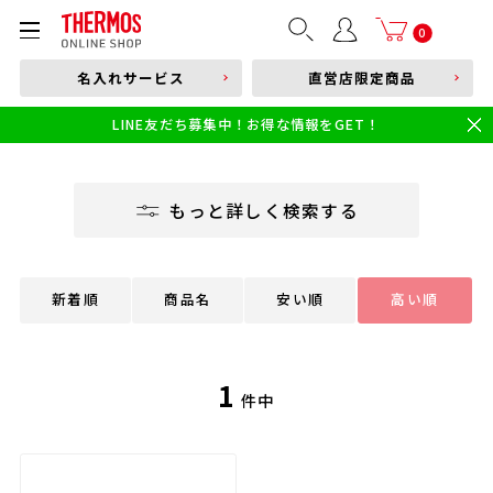
部品購入はこちら
0
名入れサービス
直営店限定商品
本体品番やキーワードを入力
LINE友だち募集中！お得な情報をGET！
限定
食洗機対応
新製品
幼児・園児向け水筒
小学生 低・中学年向け水筒
小学生 中・高学年向け水筒
もっと詳しく検索する
新着順
商品名
安い順
高い順
1
件中