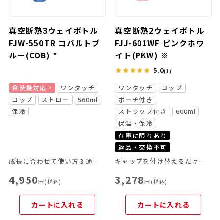
真空断熱3ウェイボトル
真空断熱2ウェイボトル
FJW-550TR コバルトブ
FJJ-601WF ピンクホワ
ルー(COB) *
イト(PKW) ※
5.0
(1)
食洗機対応
ワンタッチ
ワンタッチ
コップ
コップ
ストロー
560ml
ポーチ付き
保冷
ストラップ付き
600ml
保温・保冷
在庫に限りあり
返品・交換不可
成長に合わせて使い方３通り！
キャップを付け替えるだけでアイスでもホットでも使える！
4,950
3,278
円(税込)
円(税込)
カートに入れる
カートに入れる