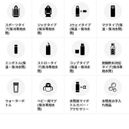
スポーツタイ
ジャグタイプ
2ウェイタイプ
マグタイプ(保
プ(保冷専用水
(保冷専用水
(保温・保冷水
温・保冷水筒)
筒)
筒)
筒)
ミニボトル(保
ストロータイ
コップタイプ
炭酸飲料対応
温・保冷水筒)
プ(保冷専用水
(保温・保冷水
タイプ(保冷専
筒)
筒)
用水筒)
ウォーターボ
ベビー用マグ
水筒用マイボ
水筒用お手入
トル
(保冷専用水
トルカバー・
れ用品
筒)
アクセサリー