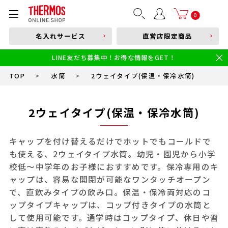
部品購入はこちら
0
名入れサービス
直営店限定商品
本体品番やキーワードを入力
LINE友だち募集中！お得な情報をGET！
限定
食洗機対応
新製品
幼児・園児向け水筒
小学生 低・中学年向け水筒
小学生 中・高学年向け水筒
TOP
>
水筒
>
2ウェイタイプ(保温・保冷水筒)
2ウェイタイプ(保温・保冷水筒)
キャップを付け替えるだけでホットでもコールドで
も使える、2ウェイタイプ水筒。幼児・園児から小学
校低～中学年のお子様におすすめです。保冷専用のキ
ャップは、容易な開閉が可能なワンタッチオープン
で、直飲みタイプの飲み口。保温・保冷両対応のコ
ップタイプキャップは、コップ付きタイプの水筒と
して使用可能です。通学時はコップタイプ、休日や習