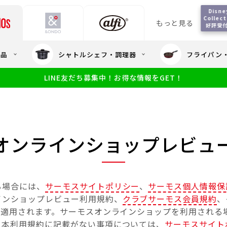
Disney
Collect
もっと見る
好評受
会員5%OFF / 送料全
用品
シャトルシェフ・調理器
フライパン
大量・大口注
LINE友だち募集中！お得な情報をGET！
限定
食洗機対応
新製品
幼児・園児向け水筒
小学生 低
サーモスのe
小学生 中・高学年向け水筒
アウトレット
サーモス直営
オンラインショップレビュ
る場合には、
サーモスサイトポリシー
、
サーモス個人情報保
インショップレビュー利用規約、
クラブサーモス会員規約
、
て適用されます。サーモスオンラインショップを利用される
。本利用規約に記載がない事項については、
サーモスサイト