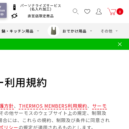
パーソナライズサービス
 
(名入れ加工)
ion 
0
付中
直営店限定商品
国一律550
/ 5,000
以上送料無料
円
円(税込)
・鍋・キッチン用品
おでかけ用品
その他
文
水筒の洗い方
・中学年向け水筒
ギフト
ギフトのご案内
お買い物ガイド
店
よくあるご質問
ー利用規約
護方針
、
THERMOS MEMBERS利用規約
、
サーモ
その他サーモスのウェブサイト上の規定、制限及
場合には、これらの規約、制限及び条件に同意され
ポリシー
の規定が適用されるものとします。