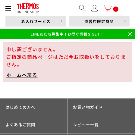
部品購入はこちら
0
名入れサービス
直営店限定商品
本体品番やキーワードを入力
LINE友だち募集中！お得な情報をGET！
限定
食洗機対応
新製品
幼児・園児向け水筒
小学生 低・中学年向け水筒
小学生 中・高学年向け水筒
申し訳ございません。
ご指定の商品ページはただ今お取扱いをしておりま
せん。
ホームへ戻る
はじめての方へ
お買い物ガイド
よくあるご質問
レビュー一覧