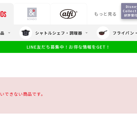
Disne
Collect
もっと見る
好評受
会員5%OFF / 送料全
用品
シャトルシェフ・調理器
フライパン
大量・大口注
LINE友だち募集中！お得な情報をGET！
限定
食洗機対応
新製品
幼児・園児向け水筒
小学生 低
サーモスのe
小学生 中・高学年向け水筒
アウトレット
サーモス直営
いできない商品です。