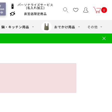
パーソナライズサービス
y 
(名入れ加工)
ion 
0
付中
直営店限定商品
国一律550
/ 5,000
以上送料無料
円
円(税込)
・鍋・キッチン用品
おでかけ用品
その他
文
水筒の洗い方
・中学年向け水筒
ギフト
ギフトのご案内
お買い物ガイド
店
よくあるご質問