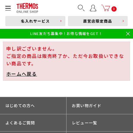
部品購入はこちら
0
名入れサービス
直営店限定商品
本体品番やキーワードを入力
LINE友だち募集中！お得な情報をGET！
限定
食洗機対応
新製品
幼児・園児向け水筒
小学生 低・中学年向け水筒
小学生 中・高学年向け水筒
申し訳ございません。
ご指定の商品は販売終了か、ただ今お取扱いできな
い商品です。
ホームへ戻る
はじめての方へ
お買い物ガイド
よくあるご質問
レビュー一覧