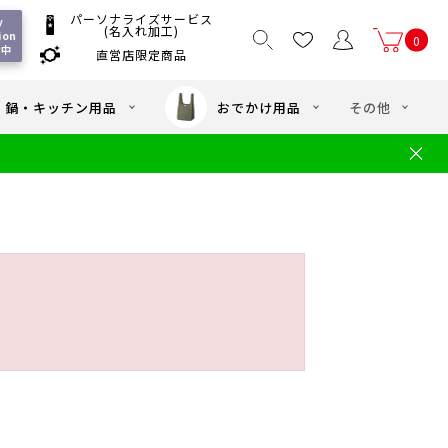
パーソナライズサービス
 
(名入れ加工)
ion 
0
付中
直営店限定商品
国一律550
/ 5,000
以上送料無料
円
円(税込)
・鍋・キッチン用品
おでかけ用品
その他
文
水筒の洗い方
・中学年向け水筒
ギフト
ギフトのご案内
お買い物ガイド
店
よくあるご質問