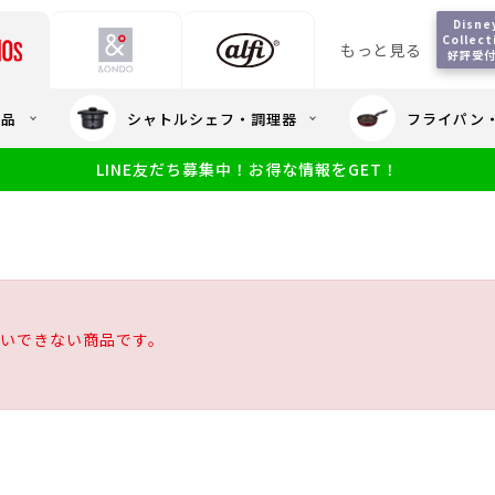
Disney
Collect
もっと見る
好評受
会員5%OFF / 送料全
用品
シャトルシェフ・調理器
フライパン
大量・大口注
LINE友だち募集中！お得な情報をGET！
限定
食洗機対応
新製品
幼児・園児向け水筒
小学生 低
サーモスのe
小学生 中・高学年向け水筒
アウトレット
サーモス直営
いできない商品です。