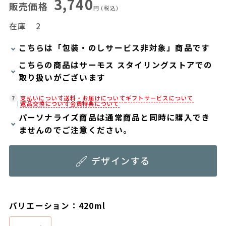
3,740
販売価格
円
(税込)
在庫
2
こちらは「包装・のしサービス非対象」商品です
こちらの商品はサーモス スタイリングストアでの
当商品は弊社でのお包みには対応しておりませ
取り扱いがございます
ん。
お客様ご自身で包装する際にお使いいただけるギ
在庫状況につきましては、各店舗までお電話にて
支払いについて
送料・お届けについて
ギフトサービスについて
返品交換について
会員特典について
フト用品をご用意しておりますので、セルフラッ
ご確認ください。
パーソナライズ商品は通常商品と同時に購入でき
ピング用のギフトバッグや手提げ袋が必要な場合
店舗紹介ページ
ませんのでご注意ください。
は、以下より合わせてご購入ください。
パーソナライズ商品と通常商品が同時にカートに
通常商品用ギフト用品
デザインする
入っていると、注文画面に進むことができませ
パーソナライズサービス用ギフト用品
ん。お手数ですがパーソナライズ商品と通常商品
はそれぞれ分けてご注文下さい。
バリエーション：420ml