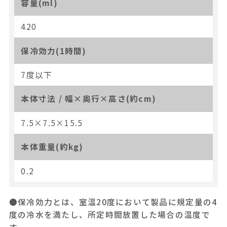
容量(ml)
420
保冷効力(1時間)
7度以下
本体寸法 / 幅×奥行×高さ(約cm)
7.5×7.5×15.5
本体重量(約kg)
0.2
●保冷効力とは、室温20度において製品に規定量の4
度の冷水を満たし、所定時間放置した場合の温度で