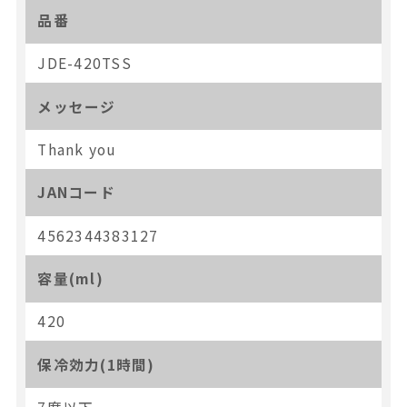
品番
JDE-420TSS
メッセージ
Thank you
JANコード
4562344383127
容量(ml)
420
保冷効力(1時間)