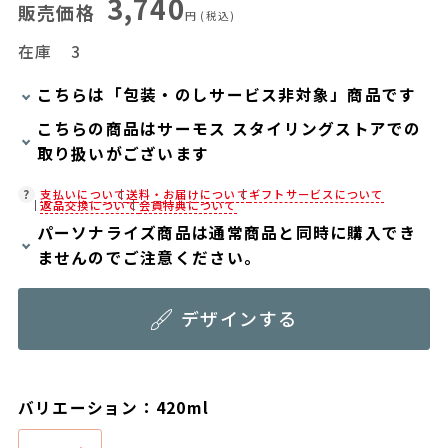
3,740
販売価格
円
(税込)
在庫
3
こちらは「包装・のしサービス非対象」商品です
こちらの商品はサーモス スタイリングストアでの
当商品は弊社でのお包みには対応しておりませ
取り扱いがございます
ん。
お客様ご自身で包装する際にお使いいただけるギ
在庫状況につきましては、各店舗までお電話にて
支払いについて
送料・お届けについて
ギフトサービスについて
返品交換について
会員特典について
フト用品をご用意しておりますので、セルフラッ
ご確認ください。
パーソナライズ商品は通常商品と同時に購入でき
ピング用のギフトバッグや手提げ袋が必要な場合
店舗紹介ページ
ませんのでご注意ください。
は、以下より合わせてご購入ください。
パーソナライズ商品と通常商品が同時にカートに
通常商品用ギフト用品
デザインする
入っていると、注文画面に進むことができませ
パーソナライズサービス用ギフト用品
ん。お手数ですがパーソナライズ商品と通常商品
はそれぞれ分けてご注文下さい。
バリエーション：420ml