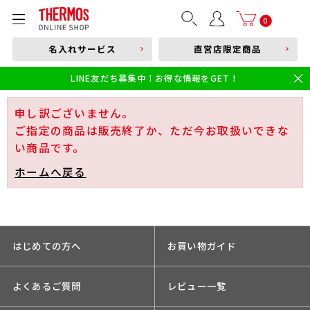
部品購入はこちら
0
名入れサービス
直営店限定商品
本体品番やキーワードを入力
LINE友だち募集中！お得な情報をGET！
限定
食洗機対応
新製品
幼児・園児向け水筒
小学生 低・中学年向け水筒
小学生 中・高学年向け水筒
申し訳ございません。
ご指定の商品は販売終了か、ただ今お取扱いできな
い商品です。
ホームへ戻る
はじめての方へ
お買い物ガイド
よくあるご質問
レビュー一覧