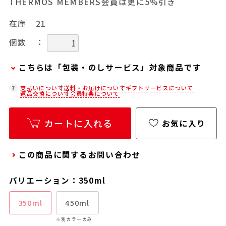
THERMOS MEMBERS会員は更に5%引き
在庫
21
：
個数
こちらは「包装・のしサービス」対象商品です
弊社での包装・のしを希望される場合は、商品を
支払いについて
送料・お届けについて
ギフトサービスについて
返品交換について
会員特典について
カートに入れた後に「会員限定のし・ラッピング
(330円/個)設定へ」ボタンからお手続きくださ
カートに入れる
お気に入り
い。
「包装・のしサービス」には、手提げ袋やギフト
この商品に関するお問い合わせ
バッグは含まれておりません。手提げ袋やギフト
バッグを希望される場合は、以下よりご購入をお
バリエーション：350ml
願いいたします。
通常商品用ギフト用品(バッグ・紙袋)
350ml
450ml
※別カラーのみ