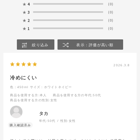
★
4
(0)
★
3
(0)
★
2
(0)
★
1
(0)
絞り込み
表示：評価が高い順
2026.3.8
冷めにくい
色：450ml
サイズ：ホワイトネイビー
商品を使用する方
:本人
商品を使用する方の年代
:50代
商品を使用する方の性別
:女性
タカ
年代:
50代
性別:
女性