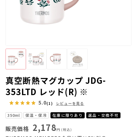
真空断熱マグカップ JDG-
353LTD レッド(R) ※
5.0
(1)
レビューを見る
350ml
保温・保冷
在庫に限りあり
返品・交換不可
2,178
販売価格
円
(税込)