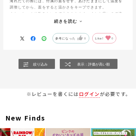
淹れたての際には、付属の蓋をせず、あけたままにして温度を
調整してから、蓋をすると温かさをキープできます。
また、たっぷり飲みたいので大きさもよく、くちも広いので洗
いやすい。手入れも簡単なので、とても良いです。
続きを読む
高齢の親にもプレゼントし、好評でした。
参考になった
0
Like!
0
絞り込み
表示：評価が高い順
※レビューを書くには
ログイン
が必要です。
New Finds