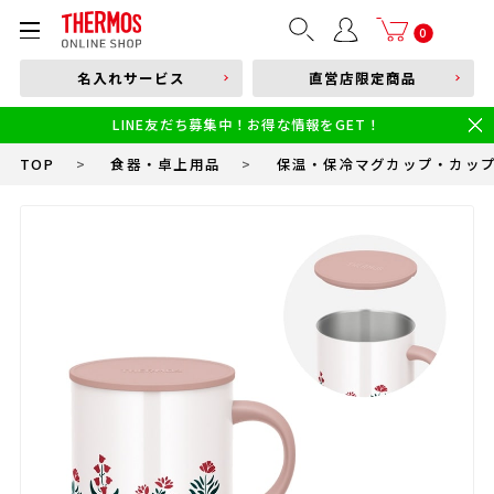
部品購入はこちら
0
名入れサービス
直営店限定商品
本体品番やキーワードを入力
LINE友だち募集中！お得な情報をGET！
限定
食洗機対応
新製品
幼児・園児向け水筒
小学生 低・中学年向け水筒
小学生 中・高学年向け水筒
TOP
>
食器・卓上用品
>
保温・保冷マグカップ・カッ