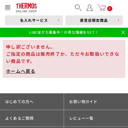
部品購入はこちら
0
名入れサービス
直営店限定商品
本体品番やキーワードを入力
LINE友だち募集中！お得な情報をGET！
限定
食洗機対応
新製品
幼児・園児向け水筒
小学生 低・中学年向け水筒
小学生 中・高学年向け水筒
申し訳ございません。
ご指定の商品は販売終了か、ただ今お取扱いできな
い商品です。
ホームへ戻る
はじめての方へ
お買い物ガイド
よくあるご質問
レビュー一覧