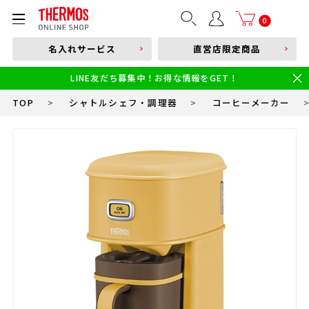
部品購入はこちら
0
名入れサービス
直営店限定商品
本体品番やキーワードを入力
LINE友だち募集中！お得な情報をGET！
限定
食洗機対応
新製品
幼児・園児向け水筒
小学生 低・中学年向け水筒
小学生 中・高学年向け水筒
TOP
>
シャトルシェフ・調理器
>
コーヒーメーカー