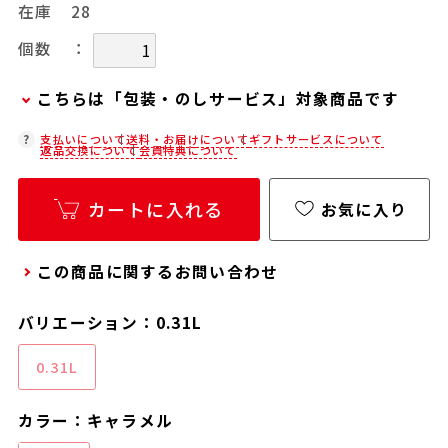
在庫
28
：
個数
こちらは「包装・のしサービス」対象商品です
弊社での包装・のしを希望される場合は、商品を
支払いについて
送料・お届けについて
ギフトサービスについて
返品交換について
会員特典について
カートに入れた後に「会員限定のし・ラッピング
(330円/個)設定へ」ボタンからお手続きくださ
カートに入れる
お気に入り
い。
「包装・のしサービス」には、手提げ袋やギフト
この商品に関するお問い合わせ
バッグは含まれておりません。手提げ袋やギフト
バッグを希望される場合は、以下よりご購入をお
バリエーション：0.31L
願いいたします。
通常商品用ギフト用品(バッグ・紙袋)
0.31L
カラー：キャラメル