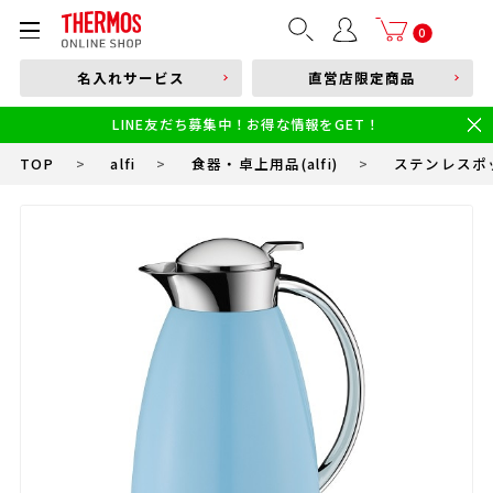
部品購入はこちら
0
名入れサービス
直営店限定商品
本体品番やキーワードを入力
LINE友だち募集中！お得な情報をGET！
限定
食洗機対応
新製品
幼児・園児向け水筒
小学生 低・中学年向け水筒
小学生 中・高学年向け水筒
TOP
>
alfi
>
食器・卓上用品(alfi)
>
ステンレスポット