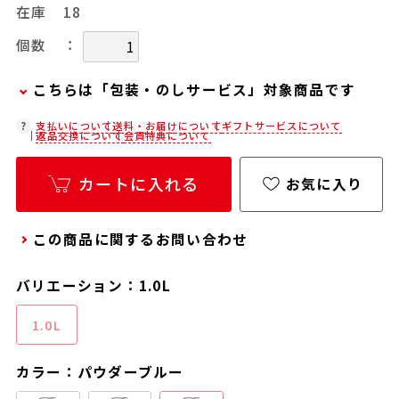
在庫
18
：
個数
こちらは「包装・のしサービス」対象商品です
弊社での包装・のしを希望される場合は、商品を
支払いについて
送料・お届けについて
ギフトサービスについて
返品交換について
会員特典について
カートに入れた後に「会員限定のし・ラッピング
(330円/個)設定へ」ボタンからお手続きくださ
カートに入れる
お気に入り
い。
「包装・のしサービス」には、手提げ袋やギフト
この商品に関するお問い合わせ
バッグは含まれておりません。手提げ袋やギフト
バッグを希望される場合は、以下よりご購入をお
バリエーション：1.0L
願いいたします。
通常商品用ギフト用品(バッグ・紙袋)
1.0L
カラー：パウダーブルー