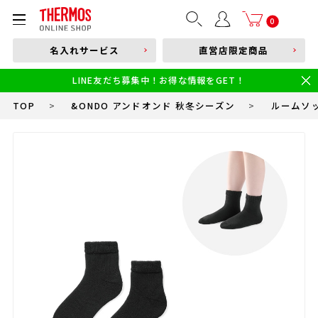
部品購入はこちら
0
名入れサービス
直営店限定商品
本体品番やキーワードを入力
LINE友だち募集中！お得な情報をGET！
限定
食洗機対応
新製品
幼児・園児向け水筒
小学生 低・中学年向け水筒
小学生 中・高学年向け水筒
TOP
>
&ONDO アンドオンド 秋冬シーズン
>
ルームソ