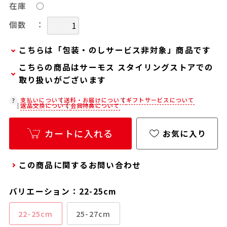
在庫
○
：
個数
こちらは「包装・のしサービス非対象」商品です
こちらの商品はサーモス スタイリングストアでの
当商品は弊社でのお包みには対応しておりませ
取り扱いがございます
ん。
お客様ご自身で包装する際にお使いいただけるギ
在庫状況につきましては、各店舗までお電話にて
支払いについて
送料・お届けについて
ギフトサービスについて
返品交換について
会員特典について
フト用品をご用意しておりますので、セルフラッ
ご確認ください。
ピング用のギフトバッグや手提げ袋が必要な場合
店舗紹介ページ
カートに入れる
お気に入り
は、以下より合わせてご購入ください。
通常商品用ギフト用品
この商品に関するお問い合わせ
パーソナライズサービス用ギフト用品
バリエーション：22-25cm
22-25cm
25-27cm