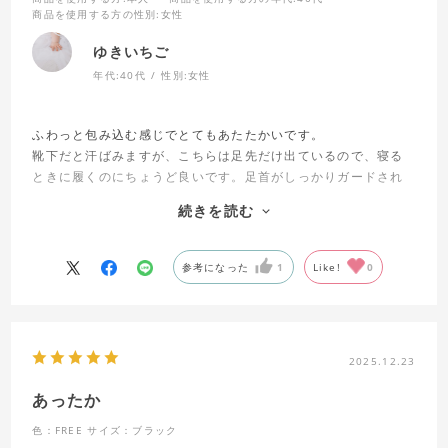
商品を使用する方の性別
:女性
ゆきいちご
年代:
40代
性別:
女性
ふわっと包み込む感じでとてもあたたかいです。
靴下だと汗ばみますが、こちらは足先だけ出ているので、寝る
ときに履くのにちょうど良いです。足首がしっかりガードされ
ているので温かく、寒さを感じることなく安眠できます。寝て
続きを読む
いる間も脱げたり、めくれたりしにくく、程よいフィット感で
す。
生地の特性で毛玉はどうしてもできてしまいますが、自宅用な
参考になった
1
Like!
0
ので気にならないです。
ピンク色もかわいいし、目からも温かさを感じます。
2025.12.23
あったか
色：FREE
サイズ：ブラック