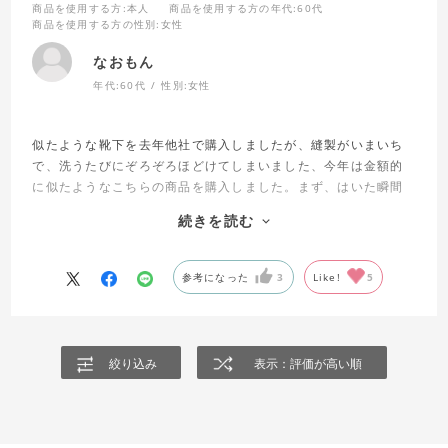
商品を使用する方
:本人
商品を使用する方の年代
:60代
商品を使用する方の性別
:女性
なおもん
年代:
60代
性別:
女性
似たような靴下を去年他社で購入しましたが、縫製がいまいち
で、洗うたびにぞろぞろほどけてしまいました、今年は金額的
に似たようなこちらの商品を購入しました。まず、はいた瞬間
暖かい！
続きを読む
しめつけないのでとても楽ちん！就寝時に着用してもつま先が
でているので蒸れない！
寒がりで冬は足先が冷えて仕方がないのですが、今回とても良
参考になった
3
Like!
5
い商品に出会えました。
次は色違いを購入予定です。
絞り込み
表示：評価が高い順