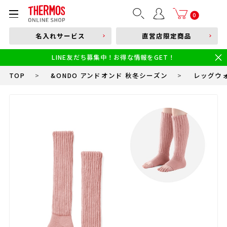
部品購入はこちら
0
名入れサービス
直営店限定商品
本体品番やキーワードを入力
LINE友だち募集中！お得な情報をGET！
限定
食洗機対応
新製品
幼児・園児向け水筒
小学生 低・中学年向け水筒
小学生 中・高学年向け水筒
TOP
>
&ONDO アンドオンド 秋冬シーズン
>
レッグウ