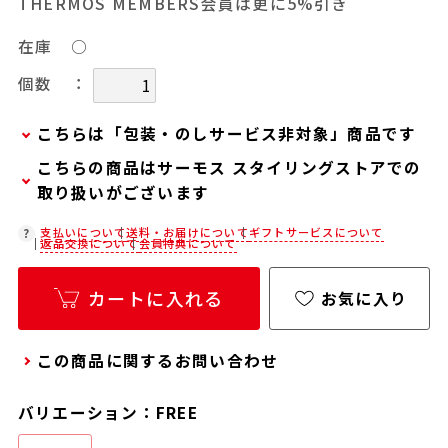
THERMOS MEMBERS会員は更に5%引き
在庫
○
：
個数
こちらは「包装・のしサービス非対象」商品です
こちらの商品はサーモス スタイリングストアでの
当商品は弊社でのお包みには対応しておりませ
取り扱いがございます
ん。
お客様ご自身で包装する際にお使いいただけるギ
在庫状況につきましては、各店舗までお電話にて
支払いについて
送料・お届けについて
ギフトサービスについて
返品交換について
会員特典について
フト用品をご用意しておりますので、セルフラッ
ご確認ください。
ピング用のギフトバッグや手提げ袋が必要な場合
店舗紹介ページ
カートに入れる
お気に入り
は、以下より合わせてご購入ください。
通常商品用ギフト用品
この商品に関するお問い合わせ
パーソナライズサービス用ギフト用品
バリエーション：FREE