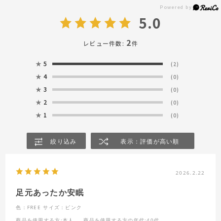
5.0
2
レビュー件数:
件
★
5
(2)
★
4
(0)
★
3
(0)
★
2
(0)
★
1
(0)
絞り込み
表示：評価が高い順
2026.2.22
足元あったか安眠
色：FREE
サイズ：ピンク
商品を使用する方
:本人
商品を使用する方の年代
:40代