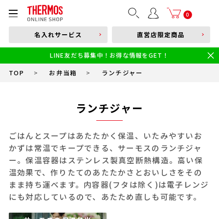
部品購入はこちら
0
名入れサービス
直営店限定商品
本体品番やキーワードを入力
LINE友だち募集中！お得な情報をGET！
限定
食洗機対応
新製品
幼児・園児向け水筒
小学生 低・中学年向け水筒
小学生 中・高学年向け水筒
TOP
>
お弁当箱
>
ランチジャー
ランチジャー
ごはんとスープはあたたかく保温、いたみやすいお
かずは常温でキープできる、サーモスのランチジャ
ー。保温容器はステンレス製真空断熱構造。高い保
温効果で、作りたてのあたたかさとおいしさをその
まま持ち運べます。内容器(フタは除く)は電子レンジ
にも対応しているので、あたため直しも可能です。