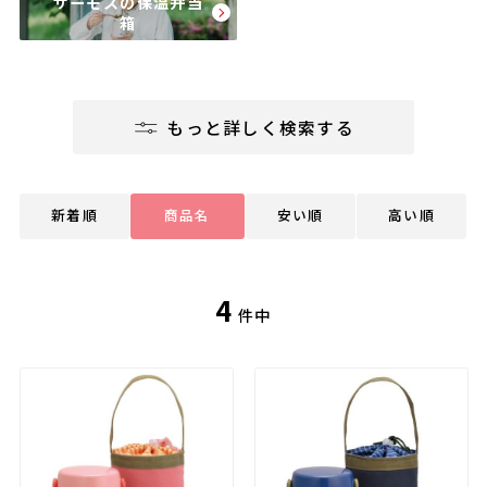
サーモスの保温弁当
箱
もっと詳しく検索する
新着順
商品名
安い順
高い順
4
件中