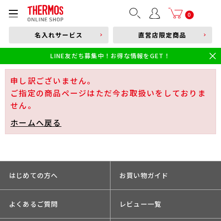
部品購入はこちら
0
名入れサービス
直営店限定商品
本体品番やキーワードを入力
LINE友だち募集中！お得な情報をGET！
限定
食洗機対応
新製品
幼児・園児向け水筒
小学生 低・中学年向け水筒
小学生 中・高学年向け水筒
申し訳ございません。
ご指定の商品ページはただ今お取扱いをしておりま
せん。
ホームへ戻る
はじめての方へ
お買い物ガイド
よくあるご質問
レビュー一覧