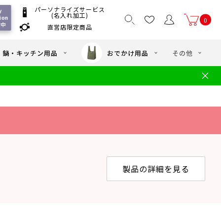
パーソナライズサービス
y 
(名入れ加工)
ion 
0
付中
直営店限定商品
国一律550
/ 5,000
以上送料無料
円
円(税込)
・鍋・キッチン用品
おでかけ用品
その他
文
水筒の洗い方
・中学年向け水筒
ギフト
ギフトのご案内
お買い物ガイド
店
よくあるご質問
製品の詳細を見る