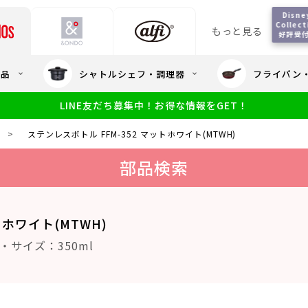
Disne
Collect
もっと見る
好評受
会員5%OFF / 送料全
用品
シャトルシェフ・調理器
フライパン
大量・大口注
LINE友だち募集中！お得な情報をGET！
限定
食洗機対応
新製品
幼児・園児向け水筒
小学生 低
サーモスのe
小学生 中・高学年向け水筒
>
ステンレスボトル FFM-352 マットホワイト(MTWH)
アウトレット
サーモス直営
部品検索
トホワイト(MTWH)
・サイズ：350ml