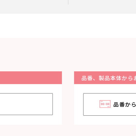
品番、製品本体から
品番か