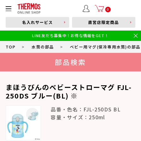
部品購入はこちら
0
名入れサービス
直営店限定商品
本体品番やキーワードを入力
LINE友だち募集中！お得な情報をGET！
限定
食洗機対応
新製品
幼児・園児向け水筒
小学生 低・中学年向け水筒
小学生 中・高学年向け水筒
TOP
>
水筒の部品
>
ベビー用マグ(保冷専用水筒)の部品
部品検索
まほうびんのベビーストローマグ FJL-
250DS ブルー(BL) ※
品番・色名：FJL-250DS BL
容量・サイズ：250ml