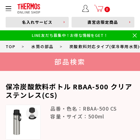
部品購入はこちら
0
名入れサービス
直営店限定商品
本体品番やキーワードを入力
LINE友だち募集中！お得な情報をGET！
限定
食洗機対応
新製品
幼児・園児向け水筒
小学生 低・中学年向け水筒
小学生 中・高学年向け水筒
TOP
>
水筒の部品
>
炭酸飲料対応タイプ(保冷専用水筒
部品検索
保冷炭酸飲料ボトル RBAA-500 クリア
ステンレス(CS)
品番・色名：RBAA-500 CS
容量・サイズ：500ml