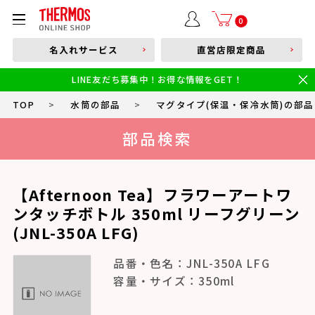
部品購入はこちら
0
名入れサービス
直営店限定商品
本体品番やキーワードを入力
LINE友だち募集中！お得な情報をGET！
限定
食洗機対応
新製品
幼児・園児向け水筒
小学生 低・中学年向け水筒
小学生 中・高学年向け水筒
TOP
>
水筒の部品
>
マグタイプ(保温・保冷水筒)の部品
部品検索
【Afternoon Tea】フラワーアートワ
ンタッチボトル 350ml リーフグリーン
(JNL-350A LFG)
品番・色名：JNL-350A LFG
容量・サイズ：350ml