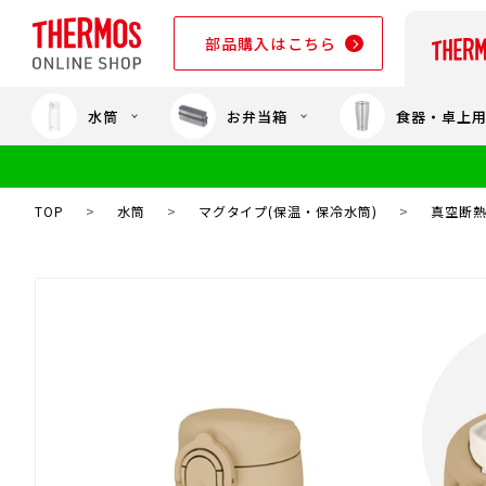
部品購入はこちら
水筒
お弁当箱
食器・卓上
部品購入はこちら
TOP
>
水筒
>
マグタイプ(保温・保冷水筒)
>
真空断熱ケ