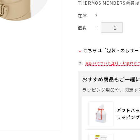
THERMOS MEMBERS会
在庫
7
個数
：
こちらは「包装・のしサー
弊社での包装・のしを希望
支払いについて
送料・お届けに
ラッピング(330円/個)
おすすめ商品もご一緒
「包装・のしサービス」に
袋やギフトバッグを希望さ
ラッピング用品や、関連す
通常商品用ギフト用品
ギフトバッ
ラッピング