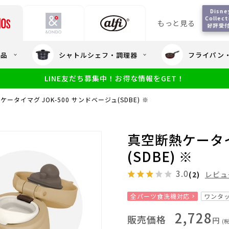
Disney
Collect
もっと見る
好評受
会員5%OFF / 送料全
用品
シャトルシェフ・調理器
フライパン
大量・大口注
LINE友だち募集中！お得な情報をGET！
限定
食洗機対応
新製品
幼児・園児向け水筒
小学生 低
サーモスのe
小学生 中・高学年向け水筒
ータイマグ JOK-500 サンドベージュ(SDBE) ※
アウトレット
サーモス直営
真空断熱ケータイ
(SDBE) ※
3.0
(2)
レビュ
全パーツ食洗機対応
ワンタ
2,728
販売価格
円
(