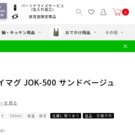
パーソナライズサービス
 
(名入れ加工)
ion 
0
付中
直営店限定商品
国一律550
/ 5,000
以上送料無料
円
円(税込)
・鍋・キッチン用品
おでかけ用品
その他
文
水筒の洗い方
・中学年向け水筒
ギフト
ギフトのご案内
お買い物ガイド
店
よくあるご質問
マグ JOK-500 サンドベージュ
ーを見る
ッチ
500ml
保温・保冷
在庫に限りあり
返品・交換不可
税込)