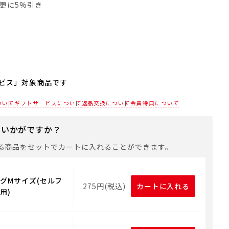
員は更に5%引き
ビス」対象商品です
される場合は、商品をカートに入れた後に「会員限定のし・
ついて
ギフトサービスについて
返品交換について
会員特典について
設定へ」ボタンからお手続きください。
にいかがですか？
は、手提げ袋やギフトバッグは含まれておりません。手提げ
れる場合は、以下よりご購入をお願いいたします。
る商品をセットでカートに入れることができます。
グMサイズ(セルフ
275円(税込)
カートに入れる
用)