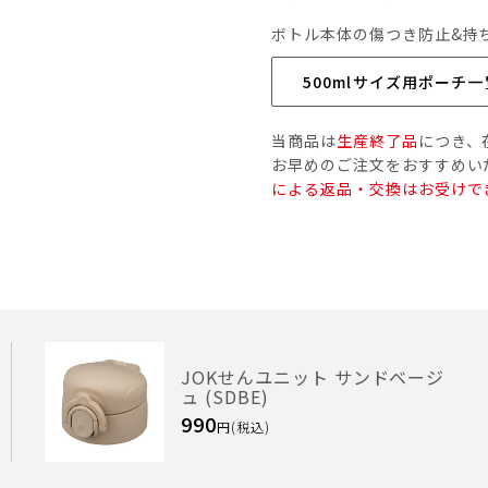
ボトル本体の傷つき防止&持
500mlサイズ用ポーチ一
当商品は
生産終了品
につき、
お早めのご注文をおすすめい
による返品・交換はお受けで
JOKせんユニット サンドベージ
ュ (SDBE)
990
円(税込)