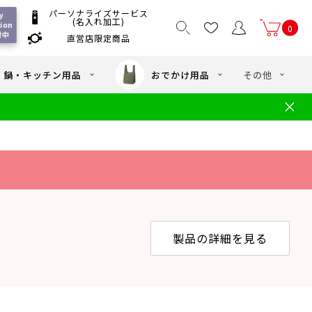
パーソナライズサービス
 
(名入れ加工)
on 
0
付中
直営店限定商品
国一律550
/ 5,000
以上送料無料
円
円(税込)
・鍋・キッチン用品
おでかけ用品
その他
文
水筒の洗い方
・中学年向け水筒
ギフト
ギフトのご案内
お買い物ガイド
店
よくあるご質問
製品の詳細を見る