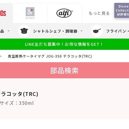
Disney
Collecti
もっと見る
好評受
会員5%OFF / 送料全
用品
シャトルシェフ・調理器
フライパン
大量・大口注
LINE友だち募集中！お得な情報をGET！
限定
食洗機対応
新製品
幼児・園児向け水筒
小学生 低
サーモスのe
小学生 中・高学年向け水筒
>
真空断熱ケータイマグ JOU-350 テラコッタ(TRC)
アウトレット
サーモス直営
部品検索
テラコッタ(TRC)
サイズ：350ml