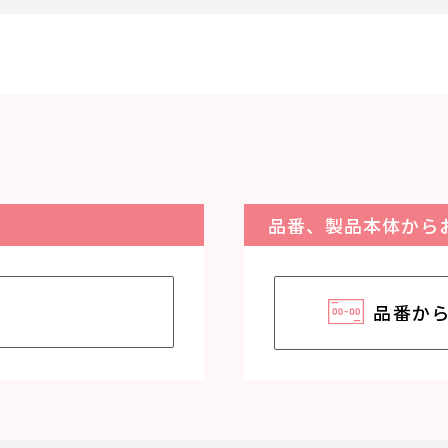
品番、製品本体から
品番か