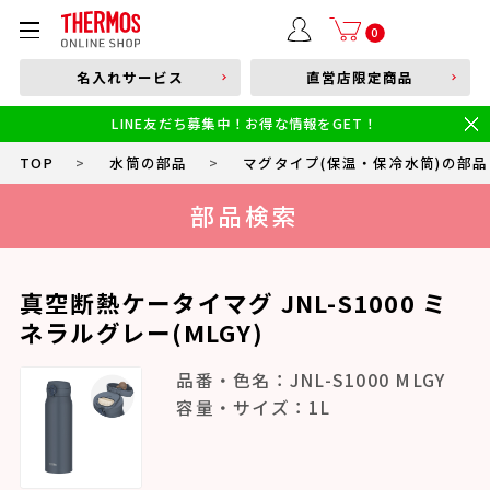
部品購入はこちら
0
名入れサービス
直営店限定商品
本体品番やキーワードを入力
LINE友だち募集中！お得な情報をGET！
限定
食洗機対応
新製品
幼児・園児向け水筒
小学生 低・中学年向け水筒
小学生 中・高学年向け水筒
TOP
>
水筒の部品
>
マグタイプ(保温・保冷水筒)の部品
部品検索
真空断熱ケータイマグ JNL-S1000 ミ
ネラルグレー(MLGY)
品番・色名：JNL-S1000 MLGY
容量・サイズ：1L