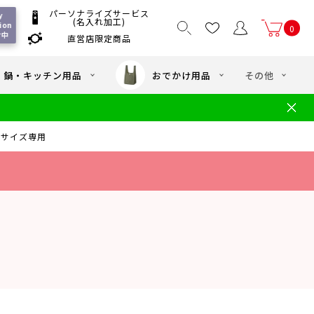
パーソナライズサービス
 
(名入れ加工)
ion 
0
付中
直営店限定商品
国一律550
/ 5,000
以上送料無料
円
円(税込)
・鍋・キッチン用品
おでかけ用品
その他
文
水筒の洗い方
・中学年向け水筒
ギフト
ギフトのご案内
mlサイズ専用
お買い物ガイド
店
よくあるご質問