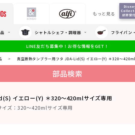
Disney
Collect
もっと見る
好評受
会員5%OFF / 送料全
用品
シャトルシェフ・調理器
フライパン
大量・大口注
LINE友だち募集中！お得な情報をGET！
限定
食洗機対応
新製品
幼児・園児向け水筒
小学生 低
サーモスのe
小学生 中・高学年向け水筒
品
>
真空断熱タンブラー用フタ JDA-Lid(S) イエロー(Y) ＊320～420
アウトレット
サーモス直営
部品検索
(S) イエロー(Y) ＊320～420mlサイズ専用
イズ：320～420mlサイズ専用