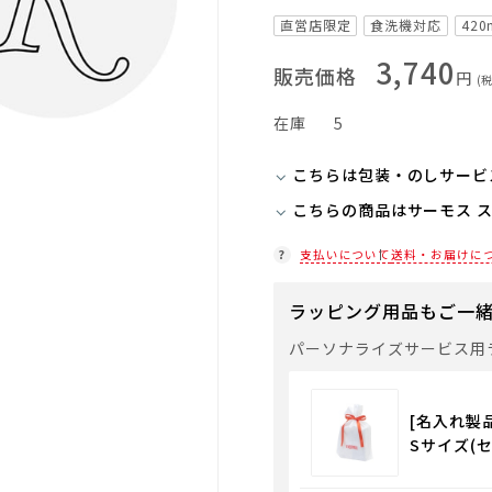
直営店限定
食洗機対応
420
3,740
販売価格
円
(
在庫
5
こちらは包装・のしサービ
こちらの商品はサーモス 
当商品は弊社でのお包みに
お客様ご自身で包装する際
在庫状況につきましては、
支払いについて
送料・お届けに
セルフラッピング用のギフ
店舗紹介ページ
入ください。
ラッピング用品もご一
通常商品用ギフト用品
パーソナライズサービス用
パーソナライズサービス
[名入れ製
Sサイズ(