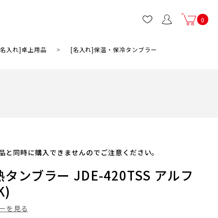
0
無料
[名入れ]卓上用品
>
[名入れ]保温・保冷タンブラー
品と同時に購入できませんのでご注意ください。
タンブラー JDE-420TSS アルフ
が同時にカートに入っていると、注文画面に進むことができません。
品と通常商品はそれぞれ分けてご注文下さい。
K)
ーを見る