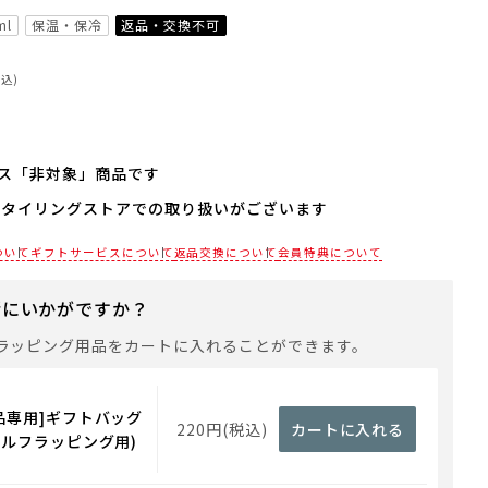
ml
保温・保冷
返品・交換不可
税込)
ス「非対象」商品です
スタイリングストアでの取り扱いがございます
は対応しておりません。
にお使いいただけるギフト用品をご用意しておりますので、
各店舗までお電話にてご確認ください。
ついて
ギフトサービスについて
返品交換について
会員特典について
トバッグや手提げ袋が必要な場合は、以下より合わせてご購
緒にいかがですか？
ラッピング用品をカートに入れることができます。
用ギフト用品
品専用]ギフトバッグ
220円(税込)
カートに入れる
セルフラッピング用)