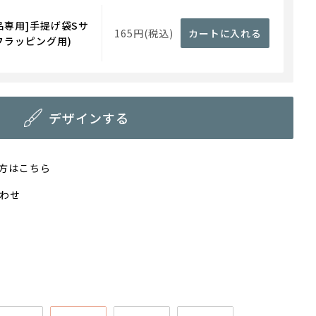
品専用]手提げ袋Sサ
165円(税込)
カートに入れる
フラッピング用)
デザインする
方はこちら
わせ