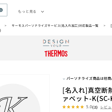
もっと見る
会員5%OFF / 送料全国一律550
/ 5,000
以上送料
円
円(税込)
>
サーモスパーソナライズサービス(名入れ加工)対応製品一覧
>
)
パーソナライズサービスご利用ガイド
パーソナライズサービスよくあるご質問
パーソナライズ商品は他商
[名入れ]真空断熱
パーソナライズ商品と通常商品
お手数ですがパーソナライズ商
ァベット-K(SC-
5.0
(2)
レビュ