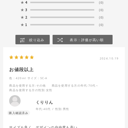
★
4
(0)
★
3
(0)
★
2
(0)
★
1
(0)
絞り込み
表示：評価が高い順
2024.10.19
お値段以上
色：420ml
サイズ：SC-A
商品を使用する方
:その他
商品を使用する方の年代
:70代～
商品を使用する方の性別
:女性
くりりん
年代:
40代
性別:
男性
サイズも良く、デザインの自由度も高い。