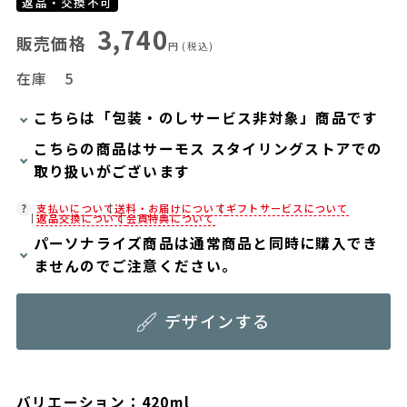
返品・交換不可
3,740
販売価格
円
(税込)
在庫
5
こちらは「包装・のしサービス非対象」商品です
こちらの商品はサーモス スタイリングストアでの
当商品は弊社でのお包みには対応しておりませ
取り扱いがございます
ん。
お客様ご自身で包装する際にお使いいただけるギ
在庫状況につきましては、各店舗までお電話にて
支払いについて
送料・お届けについて
ギフトサービスについて
返品交換について
会員特典について
フト用品をご用意しておりますので、セルフラッ
ご確認ください。
パーソナライズ商品は通常商品と同時に購入でき
ピング用のギフトバッグや手提げ袋が必要な場合
店舗紹介ページ
ませんのでご注意ください。
は、以下より合わせてご購入ください。
パーソナライズ商品と通常商品が同時にカートに
通常商品用ギフト用品
デザインする
入っていると、注文画面に進むことができませ
パーソナライズサービス用ギフト用品
ん。お手数ですがパーソナライズ商品と通常商品
はそれぞれ分けてご注文下さい。
バリエーション：420ml