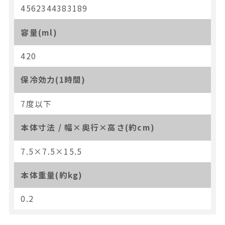
4562344383189
容量(ml)
420
保冷効力(1時間)
7度以下
本体寸法 / 幅×奥行×高さ(約cm)
7.5×7.5×15.5
本体重量(約kg)
0.2