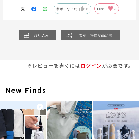
参考になった
0
Like!
2
絞り込み
表示：評価が高い順
※レビューを書くには
ログイン
が必要です。
New Finds