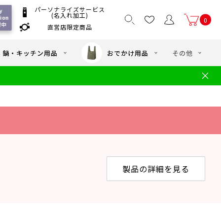
パーソナライズサービス
 
(名入れ加工)
on 
0
付中
直営店限定商品
国一律550
/ 5,000
以上送料無料
円
円(税込)
・鍋・キッチン用品
おでかけ用品
その他
文
水筒の洗い方
・中学年向け水筒
ギフト
ギフトのご案内
お買い物ガイド
店
よくあるご質問
製品の詳細を見る