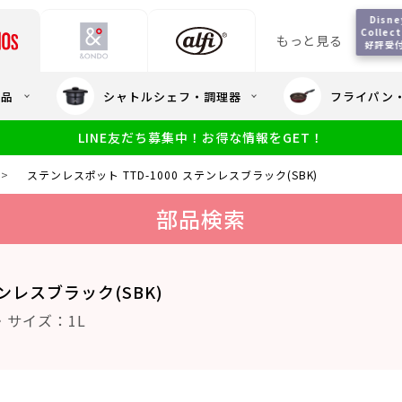
Disney
Collecti
もっと見る
好評受
会員5%OFF / 送料全
用品
シャトルシェフ・調理器
フライパン
大量・大口注
LINE友だち募集中！お得な情報をGET！
限定
食洗機対応
新製品
幼児・園児向け水筒
小学生 低
サーモスのe
小学生 中・高学年向け水筒
>
ステンレスポット TTD-1000 ステンレスブラック(SBK)
アウトレット
サーモス直営
部品検索
テンレスブラック(SBK)
・サイズ：1L