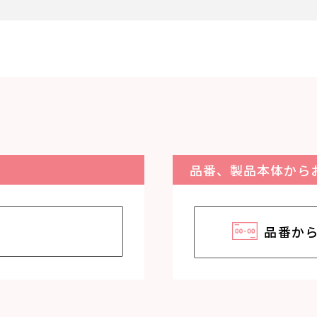
品番、製品本体から
品番か