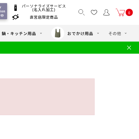
パーソナライズサービス
 
(名入れ加工)
on 
0
付中
直営店限定商品
国一律550
/ 5,000
以上送料無料
円
円(税込)
・鍋・キッチン用品
おでかけ用品
その他
文
水筒の洗い方
・中学年向け水筒
ギフト
ギフトのご案内
お買い物ガイド
店
よくあるご質問