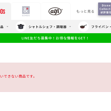
Disney
Collecti
もっと見る
好評受
会員5%OFF / 送料全
用品
シャトルシェフ・調理器
フライパン
大量・大口注
LINE友だち募集中！お得な情報をGET！
限定
食洗機対応
新製品
幼児・園児向け水筒
小学生 低
サーモスのe
小学生 中・高学年向け水筒
アウトレット
サーモス直営
いできない商品です。