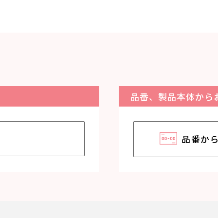
品番、製品本体から
品番か