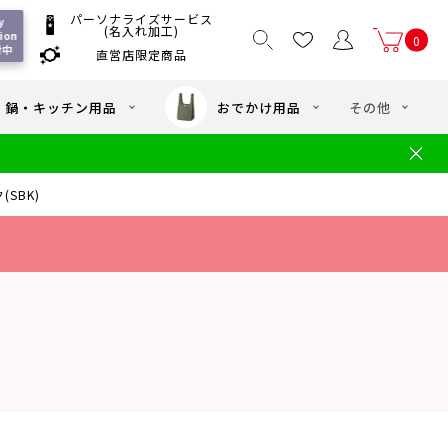
パーソナライズサービス
 
(名入れ加工)
ion 
0
付中
直営店限定商品
国一律550
/ 5,000
以上送料無料
円
円(税込)
・鍋・キッチン用品
おでかけ用品
その他
文
水筒の洗い方
・中学年向け水筒
ギフト
ギフトのご案内
SBK)
お買い物ガイド
店
よくあるご質問