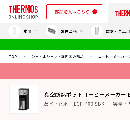
部品購入はこちら
水筒
お弁当箱
食器・卓上
部品購入はこちら
TOP
>
シャトルシェフ・調理器の部品
>
コーヒーメーカー
真空断熱ポットコーヒーメーカー EC
品番・色名：ECF-700 SBK
容量・サ