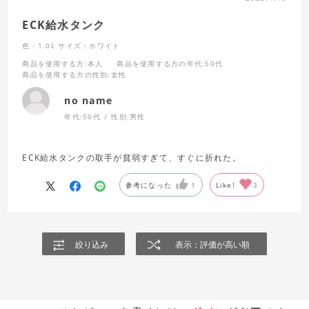
ECK給水タンク
色：1.0L
サイズ：ホワイト
商品を使用する方
:本人
商品を使用する方の年代
:50代
商品を使用する方の性別
:女性
no name
年代:
50代
性別:
男性
ECK給水タンクの取手が貧弱すぎて、すぐに折れた。
参考になった
1
Like!
3
絞り込み
表示：評価が高い順