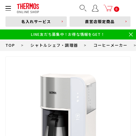
部品購入はこちら
0
名入れサービス
直営店限定商品
本体品番やキーワードを入力
LINE友だち募集中！お得な情報をGET！
限定
食洗機対応
新製品
幼児・園児向け水筒
小学生 低・中学年向け水筒
小学生 中・高学年向け水筒
TOP
>
シャトルシェフ・調理器
>
コーヒーメーカー