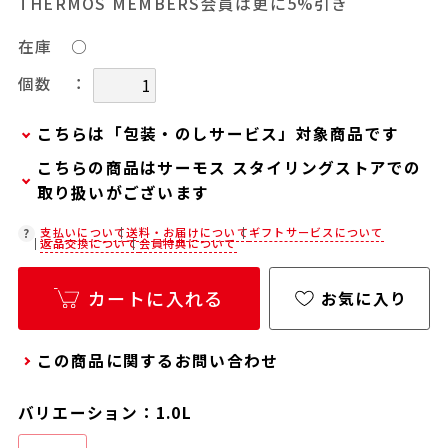
THERMOS MEMBERS会員は更に5%引き
在庫
○
：
個数
こちらは「包装・のしサービス」対象商品です
こちらの商品はサーモス スタイリングストアでの
弊社での包装・のしを希望される場合は、商品を
取り扱いがございます
カートに入れた後に「会員限定のし・ラッピング
(330円/個)設定へ」ボタンからお手続きくださ
在庫状況につきましては、各店舗までお電話にて
支払いについて
送料・お届けについて
ギフトサービスについて
返品交換について
会員特典について
い。
ご確認ください。
「包装・のしサービス」には、手提げ袋やギフト
店舗紹介ページ
カートに入れる
お気に入り
バッグは含まれておりません。手提げ袋やギフト
バッグを希望される場合は、以下よりご購入をお
この商品に関するお問い合わせ
願いいたします。
通常商品用ギフト用品(バッグ・紙袋)
バリエーション：1.0L