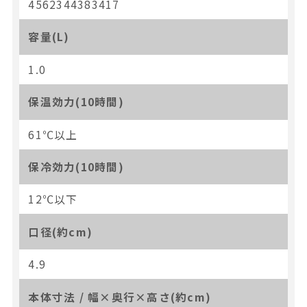
4562344383417
容量(L)
1.0
保温効力(10時間)
61℃以上
保冷効力(10時間)
12℃以下
口径(約cm)
4.9
本体寸法 / 幅×奥行×高さ(約cm)