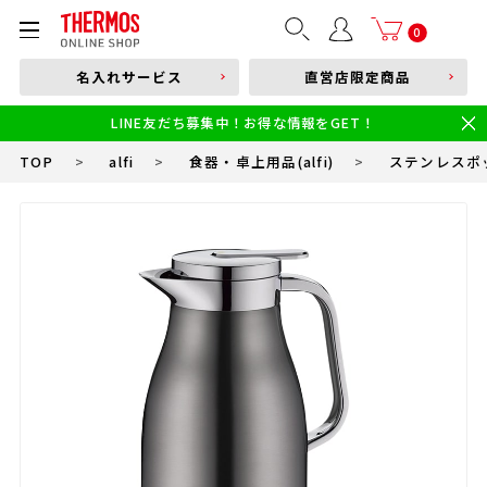
部品購入はこちら
0
名入れサービス
直営店限定商品
本体品番やキーワードを入力
LINE友だち募集中！お得な情報をGET！
限定
食洗機対応
新製品
幼児・園児向け水筒
小学生 低・中学年向け水筒
小学生 中・高学年向け水筒
TOP
>
alfi
>
食器・卓上用品(alfi)
>
ステンレスポット