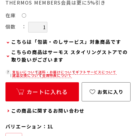
THERMOS MEMBERS会員は更に5%引き
在庫
○
：
個数
こちらは「包装・のしサービス」対象商品です
こちらの商品はサーモス スタイリングストアでの
弊社での包装・のしを希望される場合は、商品を
取り扱いがございます
カートに入れた後に「会員限定のし・ラッピング
(330円/個)設定へ」ボタンからお手続きくださ
在庫状況につきましては、各店舗までお電話にて
支払いについて
送料・お届けについて
ギフトサービスについて
返品交換について
会員特典について
い。
ご確認ください。
「包装・のしサービス」には、手提げ袋やギフト
店舗紹介ページ
カートに入れる
お気に入り
バッグは含まれておりません。手提げ袋やギフト
バッグを希望される場合は、以下よりご購入をお
この商品に関するお問い合わせ
願いいたします。
通常商品用ギフト用品(バッグ・紙袋)
バリエーション：1L