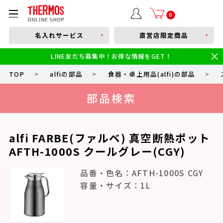
部品購入はこちら
0
名入れサービス
直営店限定商品
本体品番やキーワードを入力
LINE友だち募集中！お得な情報をGET！
限定
食洗機対応
新製品
幼児・園児向け水筒
小学生 低・中学年向け水筒
小学生 中・高学年向け水筒
TOP
>
alfiの部品
>
食器・卓上用品(alfi)の部品
>
部品検索
alfi FARBE(ファルベ) 真空断熱ポット
AFTH-1000S クールグレー(CGY)
品番・色名：AFTH-1000S CGY
容量・サイズ：1L