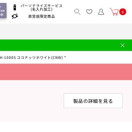
パーソナライズサービス
y 
(名入れ加工)
ion 
0
付中
直営店限定商品
国一律550
/ 5,000
以上送料無料
円
円(税込)
水筒の洗い方
・中学年向け水筒
ギフト
ギフトのご案内
TH-1000S ココナッツホワイト(CNW) *
お買い物ガイド
店
よくあるご質問
製品の詳細を見る