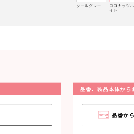
クールグレー
ココナッツ
イト
品番、製品本体から
品番か