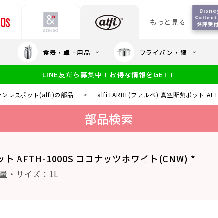
Disne
Collect
もっと見る
好評受
会員5%OFF / 送料全
食器・卓上用品
フライパン・鍋
大口注文
LINE友だち募集中！お得な情報をGET！
限定
食洗機対応
新製品
幼児・園児向け水筒
小学生 低
サーモスのe
小学生 中・高学年向け水筒
ンレスポット(alfi)の部品
>
alfi FARBE(ファルベ) 真空断熱ポット AF
アウトレット
サーモス直営
部品検索
ット AFTH-1000S ココナッツホワイト(CNW) *
量・サイズ：1L