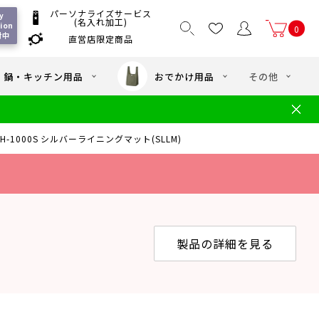
パーソナライズサービス
 
(名入れ加工)
on 
0
付中
直営店限定商品
国一律550
/ 5,000
以上送料無料
円
円(税込)
・鍋・キッチン用品
おでかけ用品
その他
文
水筒の洗い方
・中学年向け水筒
ギフト
ギフトのご案内
FTH-1000S シルバーライニングマット(SLLM)
お買い物ガイド
店
よくあるご質問
)
製品の詳細を見る