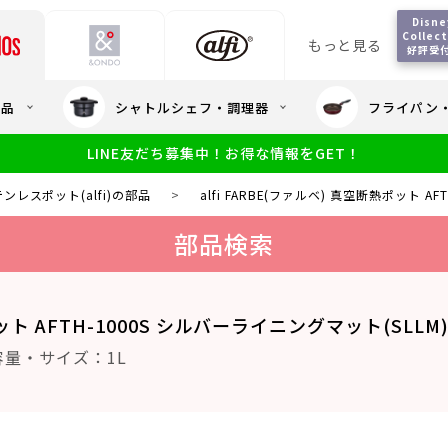
Disney
Collecti
もっと見る
好評受
会員5%OFF / 送料全
用品
シャトルシェフ・調理器
フライパン
大量・大口注
LINE友だち募集中！お得な情報をGET！
限定
食洗機対応
新製品
幼児・園児向け水筒
小学生 低
サーモスのe
小学生 中・高学年向け水筒
ンレスポット(alfi)の部品
>
alfi FARBE(ファルベ) 真空断熱ポット A
アウトレット
サーモス直営
部品検索
ポット AFTH-1000S シルバーライニングマット(SLLM
容量・サイズ：1L