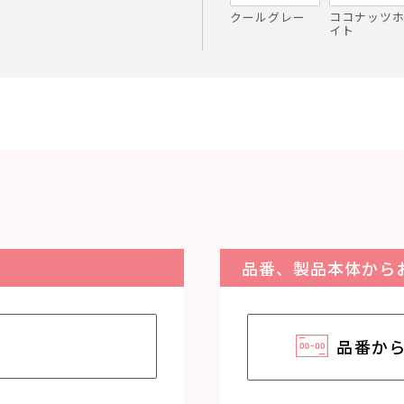
クールグレー
ココナッツ
イト
品番、製品本体から
品番か